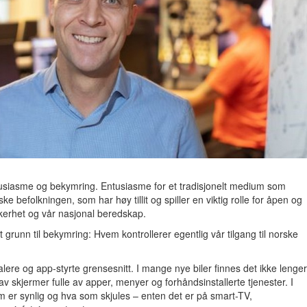
usiasme og bekymring. Entusiasme for et tradisjonelt medium som
e befolkningen, som har høy tillit og spiller en viktig rolle for åpen og
kkerhet og vår nasjonal beredskap.
t grunn til bekymring: Hvem kontrollerer egentlig vår tilgang til norske
lere og app-styrte grensesnitt. I mange nye biler finnes det ikke lenger
v skjermer fulle av apper, menyer og forhåndsinstallerte tjenester. I
m er synlig og hva som skjules – enten det er på smart-TV,