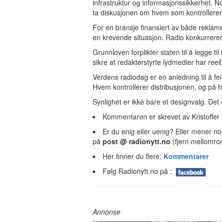
infrastruktur og informasjonssikkerhet. 
ta diskusjonen om hvem som kontrollerer 
For en bransje finansiert av både reklame
en krevende situasjon. Radio konkurrerer
Grunnloven forplikter staten til å legge ti
sikre at redaktørstyrte lydmedier har reell
Verdens radiodag er en anledning til å fe
Hvem kontrollerer distribusjonen, og på hv
Synlighet er ikke bare et designvalg. Det
Kommentaren er skrevet av Kristoffer
Er du enig eller uenig? Eller mener n
på
post @ radionytt.no
(fjern mellomro
Her finner du flere:
Kommentarer
Følg Radionytt.no på :
Annonse