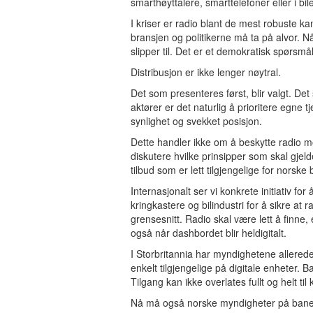
smarthøyttalere, smarttelefoner eller i bi
I kriser er radio blant de mest robuste k
bransjen og politikerne må ta på alvor.
slipper til. Det er et demokratisk spørsmål
Distribusjon er ikke lenger nøytral.
Det som presenteres først, blir valgt. Det
aktører er det naturlig å prioritere egne 
synlighet og svekket posisjon.
Dette handler ikke om å beskytte radio 
diskutere hvilke prinsipper som skal gjel
tilbud som er lett tilgjengelige for norske
Internasjonalt ser vi konkrete initiativ 
kringkastere og bilindustri for å sikre at r
grensesnitt. Radio skal være lett å finne
også når dashbordet blir heldigitalt.
I Storbritannia har myndighetene allerede 
enkelt tilgjengelige på digitale enheter. 
Tilgang kan ikke overlates fullt og helt til
Nå må også norske myndigheter på banen. I