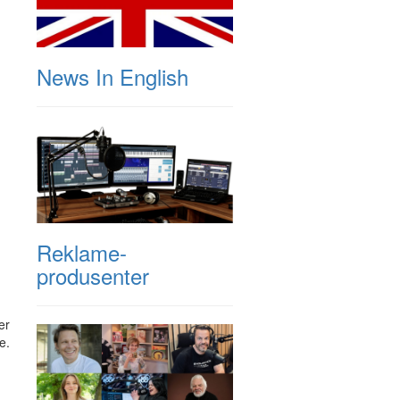
News In English
Reklame-
produsenter
er
e.