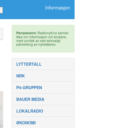
Informasjon
Personvern:
Radionytt.no samler
ikke inn informasjon om brukere,
med unntak av ved selvvalgt
påmelding av nyhetsbrev.
LYTTERTALL
NRK
P4-GRUPPEN
BAUER MEDIA
LOKALRADIO
ØKONOMI