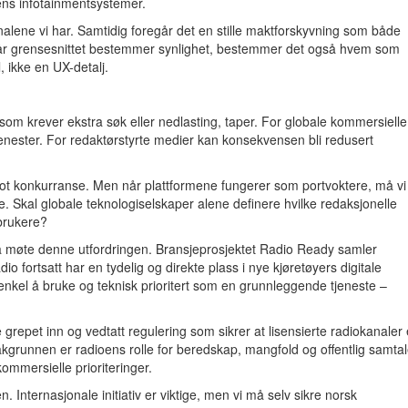
lens infotainmentsystemer.
analene vi har. Samtidig foregår det en stille maktforskyvning som både
 Når grensesnittet bestemmer synlighet, bestemmer det også hvem som
, ikke en UX-detalj.
 som krever ekstra søk eller nedlasting, taper. For globale kommersielle
tjenester. For redaktørstyrte medier kan konsekvensen bli redusert
mot konkurranse. Men når plattformene fungerer som portvoktere, må vi
de. Skal globale teknologiselskaper alene definere hvilke redaksjonelle
 brukere?
for å møte denne utfordringen. Bransjeprosjektet Radio Ready samler
adio fortsatt har en tydelig og direkte plass i nye kjøretøyers digitale
, enkel å bruke og teknisk prioritert som en grunnleggende tjeneste –
grepet inn og vedtatt regulering som sikrer at lisensierte radiokanaler 
Bakgrunnen er radioens rolle for beredskap, mangfold og offentlig samtal
 kommersielle prioriteringer.
nternasjonale initiativ er viktige, men vi må selv sikre norsk