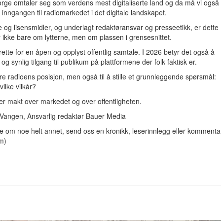
Norge omtaler seg som verdens mest digitaliserte land og da må vi også
inngangen til radiomarkedet i det digitale landskapet.
 og lisensmidler, og underlagt redaktøransvar og presseetikk, er dette
 ikke bare om lytterne, men om plassen i grensesnittet.
l rette for en åpen og opplyst offentlig samtale. I 2026 betyr det også å
 og synlig tilgang til publikum på plattformene der folk faktisk er.
ire radioens posisjon, men også til å stille et grunnleggende spørsmål:
ilke vilkår?
 er makt over markedet og over offentligheten.
 Vangen, Ansvarlig redaktør Bauer Media
oe om noe helt annet, send oss en kronikk, leserinnlegg eller kommenta
m)