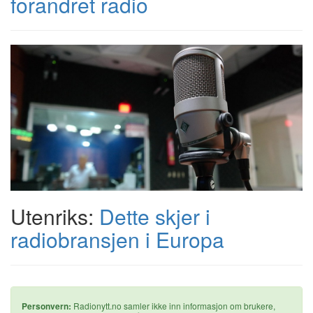
forandret radio
Utenriks:
Dette skjer i
radiobransjen i Europa
Personvern:
Radionytt.no samler ikke inn informasjon om brukere,