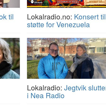
k til
Lokalradio.no:
Konsert til
støtte for Venezuela
Lokalradio:
Jegtvik slutte
i Nea Radio