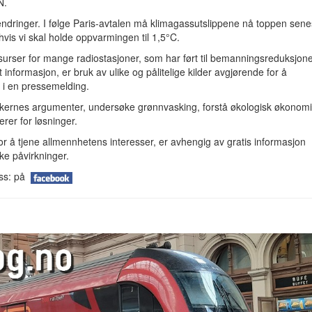
N.
ndringer. I følge Paris-avtalen må klimagassutslippene nå toppen sene
hvis vi skal holde oppvarmingen til 1,5°C.
surser for mange radiostasjoner, som har ført til bemanningsreduksjon
 informasjon, er bruk av ulike og pålitelige kilder avgjørende for å
 i en pressemelding.
ikernes argumenter, undersøke grønnvasking, forstå økologisk økonomi
rer for løsninger.
r å tjene allmennhetens interesser, er avhengig av gratis informasjon
ke påvirkninger.
oss: på