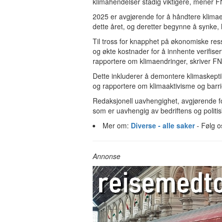
klimahendelser stadig viktigere, mener F
2025 er avgjørende for å håndtere klimae
dette året, og deretter begynne å synke, 
Til tross for knapphet på økonomiske res
og økte kostnader for å innhente verifisert
rapportere om klimaendringer, skriver FN
Dette inkluderer å demontere klimaskept
og rapportere om klimaaktivisme og barrie
Redaksjonell uavhengighet, avgjørende fo
som er uavhengig av bedriftens og politis
Mer om:
Diverse - alle saker
- Følg 
Annonse