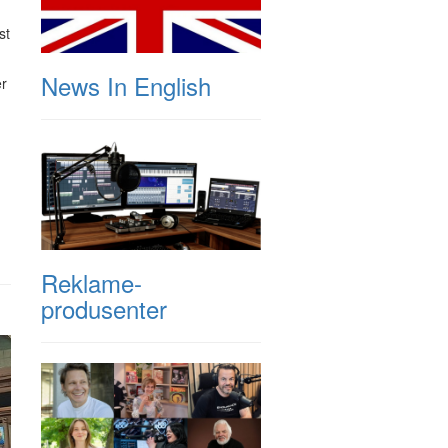
st
News In English
er
Reklame-
produsenter