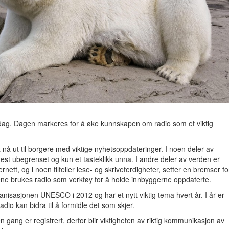
dag. Dagen markeres for å øke kunnskapen om radio som et viktig
 nå ut til borgere med viktige nyhetsoppdateringer. I noen deler av
st ubegrenset og kun et tasteklikk unna. I andre deler av verden er
ernett, og i noen tilfeller lese- og skriveferdigheter, setter en bremser fo
ne brukes radio som verktøy for å holde innbyggerne oppdaterte.
anisasjonen UNESCO i 2012 og har et nytt viktig tema hvert år. I år er
dio kan bidra til å formidle det som skjer.
ang er registrert, derfor blir viktigheten av riktig kommunikasjon av