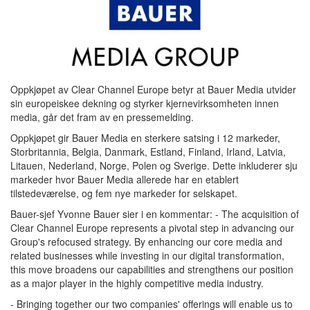
Oppkjøpet av Clear Channel Europe betyr at Bauer Media utvider
sin europeiskee dekning og styrker kjernevirksomheten innen
media, går det fram av en pressemelding.
Oppkjøpet gir Bauer Media en sterkere satsing i 12 markeder,
Storbritannia, Belgia, Danmark, Estland, Finland, Irland, Latvia,
Litauen, Nederland, Norge, Polen og Sverige. Dette inkluderer sju
markeder hvor Bauer Media allerede har en etablert
tilstedeværelse, og fem nye markeder for selskapet.
Bauer-sjef Yvonne Bauer sier i en kommentar: - The acquisition of
Clear Channel Europe represents a pivotal step in advancing our
Group's refocused strategy. By enhancing our core media and
related businesses while investing in our digital transformation,
this move broadens our capabilities and strengthens our position
as a major player in the highly competitive media industry.
- Bringing together our two companies' offerings will enable us to