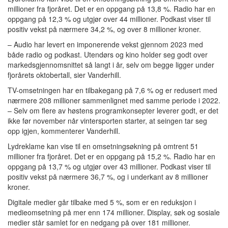
millioner fra fjoråret. Det er en oppgang på 13,8 %. Radio har en
oppgang på 12,3 % og utgjør over 44 millioner. Podkast viser til
positiv vekst på nærmere 34,2 %, og over 8 millioner kroner.
– Audio har levert en imponerende vekst gjennom 2023 med
både radio og podkast. Utendørs og kino holder seg godt over
markedsgjennomsnittet så langt i år, selv om begge ligger under
fjorårets oktobertall, sier Vanderhill.
TV-omsetningen har en tilbakegang på 7,6 % og er redusert med
nærmere 208 millioner sammenlignet med samme periode i 2022.
– Selv om flere av høstens programkonsepter leverer godt, er det
ikke før november når vintersporten starter, at seingen tar seg
opp igjen, kommenterer Vanderhill.
Lydreklame kan vise til en omsetningsøkning på omtrent 51
millioner fra fjoråret. Det er en oppgang på 15,2 %. Radio har en
oppgang på 13,7 % og utgjør over 43 millioner. Podkast viser til
positiv vekst på nærmere 36,7 %, og i underkant av 8 millioner
kroner.
Digitale medier går tilbake med 5 %, som er en reduksjon i
medieomsetning på mer enn 174 millioner. Display, søk og sosiale
medier står samlet for en nedgang på over 181 millioner.