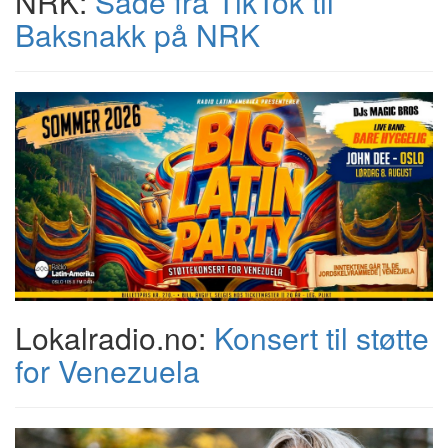
NRK:
Sade fra TikTok til
Baksnakk på NRK
Lokalradio.no:
Konsert til støtte
for Venezuela