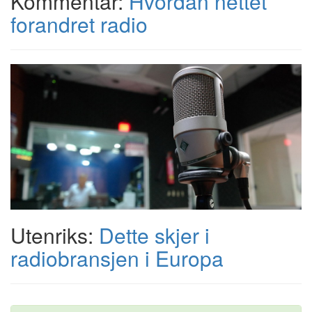
Kommentar:
Hvordan nettet
forandret radio
Utenriks:
Dette skjer i
radiobransjen i Europa