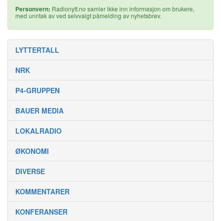
Personvern:
Radionytt.no samler ikke inn informasjon om brukere,
med unntak av ved selvvalgt påmelding av nyhetsbrev.
LYTTERTALL
NRK
P4-GRUPPEN
BAUER MEDIA
LOKALRADIO
ØKONOMI
DIVERSE
KOMMENTARER
KONFERANSER