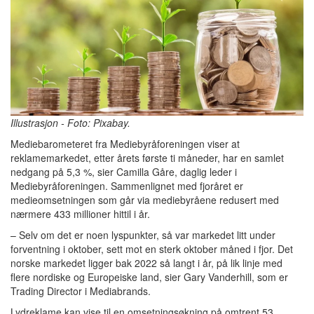
Illustrasjon - Foto: Pixabay.
Mediebarometeret fra Mediebyråforeningen viser at
reklamemarkedet, etter årets første ti måneder, har en samlet
nedgang på 5,3 %, sier Camilla Gåre, daglig leder i
Mediebyråforeningen. Sammenlignet med fjoråret er
medieomsetningen som går via mediebyråene redusert med
nærmere 433 millioner hittil i år.
– Selv om det er noen lyspunkter, så var markedet litt under
forventning i oktober, sett mot en sterk oktober måned i fjor. Det
norske markedet ligger bak 2022 så langt i år, på lik linje med
flere nordiske og Europeiske land, sier Gary Vanderhill, som er
Trading Director i Mediabrands.
Lydreklame kan vise til en omsetningsøkning på omtrent 53