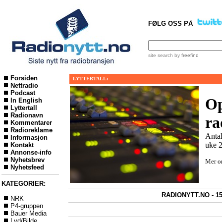
FØLG OSS PÅ
site search
by
freefind
Forsiden
LYTTERTALL:
Nettradio
Podcast
Op
In English
Lyttertall
Radionavn
ra
Kommentarer
Radioreklame
Antal
Informasjon
uke 
Kontakt
Annonse-info
Nyhetsbrev
Mer 
Nyhetsfeed
KATEGORIER:
RADIONYTT.NO - 15
NRK
P4-gruppen
Bauer Media
Lyd/Bilde