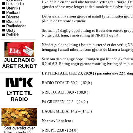
Uke 23 ble en spesiell uke for radiolyttingen i Norge. 
Lokalradio
gjør det såpass mye lenger at den samlede radiolyttingen
Utenriks
Podkast
Det er uklart hva som gjorde at antall lytteminutter gjo
Diverse
på alle de tre store aktørene.
Økonomi
Radiodager
Utstyr
Ser man på daglig oppslutning er Bauer den eneste grup
Politikk
Norge gikk fram, i motsetning til NRK P1 og P4.
Når det gjelder økning i lytteminutter så er det særlig 
fremgang i antall minutter som gjør at de klarer å fange ly
Selv om den daglige oppslutningen går litt ned øker altså
JULERADIO
6,2 til 6,3. Rating angir gjennomsnittlig lytting på minu
ÅRET RUNDT
LYTTERTALL UKE 23, 2020 ( i parentes uke 22 ), dagl
RADIO TOTALT: 60,2 - ( 62,0 )
LYTTE TIL
NRK TOTALT: 39,0 - ( 39,9 )
RADIO
P4-GRUPPEN: 22,8 - ( 24,2 )
BAUER MEDIA: 14,2 - ( 14,0 )
Noen av kanalene:
Stor oversikt over
NRK P1: 23,8 - ( 24,8 )
Billig forbrukslån
,,