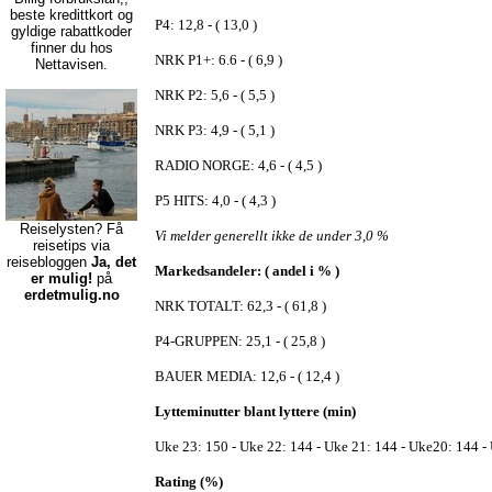
beste kredittkort
og
P4: 12,8 - ( 13,0 )
gyldige rabattkoder
finner du hos
NRK P1+: 6.6 - ( 6,9 )
Nettavisen.
NRK P2: 5,6 - ( 5,5 )
NRK P3: 4,9 - ( 5,1 )
RADIO NORGE: 4,6 - ( 4,5 )
P5 HITS: 4,0 - ( 4,3 )
Reiselysten? Få
Vi melder generellt ikke de under 3,0 %
reisetips via
reisebloggen
Ja, det
Markedsandeler: ( andel i % )
er mulig!
på
erdetmulig.no
NRK TOTALT: 62,3 - ( 61,8 )
P4-GRUPPEN: 25,1 - ( 25,8 )
BAUER MEDIA: 12,6 - ( 12,4 )
Lytteminutter blant lyttere (min)
Uke 23: 150 - Uke 22: 144 - Uke 21: 144 - Uke20: 144 -
Rating (%)