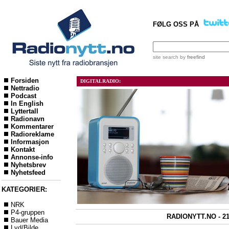
FØLG OSS PÅ
site search
by
freefind
Forsiden
DIGITALRADIO:
Nettradio
Podcast
In English
Lyttertall
Radionavn
Kommentarer
Radioreklame
Informasjon
Kontakt
Annonse-info
Nyhetsbrev
Nyhetsfeed
KATEGORIER:
NRK
P4-gruppen
RADIONYTT.NO - 21
Bauer Media
Lyd/Bilde