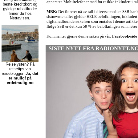
apparater. Mobiltelefoner med fm er ikke inkludert i ta
beste kredittkort
og
gyldige rabattkoder
MRK:
Det florerer nå av tall i diverse medier. SSB ha
finner du hos
sistnevnte tallet gjelder HELE befolkningen, inkludert
Nettavisen.
digitalradioundersøkelsen som omtales i denne artikke
Ifølge SSB er det kun 59 % av befolkningen som hører 
Kommenter gjerne denne saken på vår:
Facebook-side
SISTE NYTT FRA RADIONYTT.NO
Reiselysten? Få
reisetips via
reisebloggen
Ja, det
er mulig!
på
erdetmulig.no