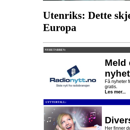
Utenriks:
Dette skj
Europa
NYHETSBREV:
Meld 
nyhet
Få nyheter fr
gratis.
Les mer...
LYTTERTALL:
Divers
Her finner du