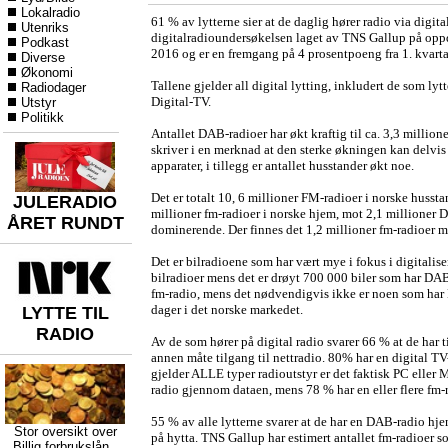
Lokalradio
61 % av lytterne sier at de daglig hører radio via digit
Utenriks
digitalradioundersøkelsen laget av TNS Gallup på oppdr
Podkast
2016 og er en fremgang på 4 prosentpoeng fra 1. kvart
Diverse
Økonomi
Tallene gjelder all digital lytting, inkludert de som l
Radiodager
Digital-TV.
Utstyr
Politikk
Antallet DAB-radioer har økt kraftig til ca. 3,3 millioner
skriver i en merknad at den sterke økningen kan delvis 
apparater, i tillegg er antallet husstander økt noe.
Det er totalt 10, 6 millioner FM-radioer i norske hussta
JULERADIO
millioner fm-radioer i norske hjem, mot 2,1 millioner D
ÅRET RUNDT
dominerende. Der finnes det 1,2 millioner fm-radioer 
Det er bilradioene som har vært mye i fokus i digitalise
bilradioer mens det er drøyt 700 000 biler som har DAB
fm-radio, mens det nødvendigvis ikke er noen som har
dager i det norske markedet.
LYTTE TIL
RADIO
Av de som hører på digital radio svarer 66 % at de har 
annen måte tilgang til nettradio. 80% har en digital TV
gjelder ALLE typer radioutstyr er det faktisk PC eller M
radio gjennom dataen, mens 78 % har en eller flere fm-
55 % av alle lytterne svarer at de har en DAB-radio h
Stor oversikt over
på hytta. TNS Gallup har estimert antallet fm-radioer so
Billig forbrukslån
,,