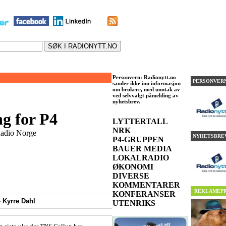
Personvern:
Radionytt.no
PERSONVERN
samler ikke inn informasjon
om brukere, med unntak av
ved selvvalgt påmelding av
nyhetsbrev.
g for P4
LYTTERTALL
NRK
Radio Norge
NYHETSBREV
P4-GRUPPEN
BAUER MEDIA
LOKALRADIO
ØKONOMI
DIVERSE
KOMMENTARER
REKLAMEPR
KONFERANSER
-
Kyrre Dahl
UTENRIKS