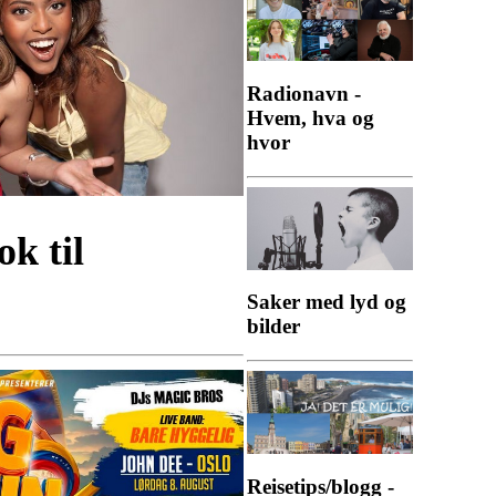
Radionavn -
Hvem, hva og
hvor
k til
Saker med lyd og
bilder
Reisetips/blogg -