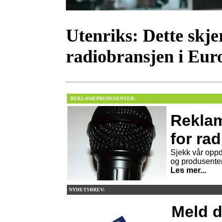
Utenriks:
Dette skjer
radiobransjen i Eur
REKLAMEPRODUSENTER:
Rekla
for rad
Sjekk vår oppd
og produsente
Les mer...
NYHETSBREV:
Meld d