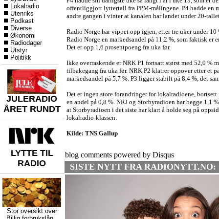
P4 hadde sin dårligste uke så langt i år i uke 13, som er d
Lokalradio
offentliggjort lyttertall fra PPM-målingene. P4 hadde en 
Utenriks
andre gangen i vinter at kanalen har landet under 20-tallet
Podkast
Diverse
Radio Norge har vippet opp igjen, etter tre uker under 1
Økonomi
Radio Norge en markedsandel på 11,2 %, som faktisk er en 
Radiodager
Det er opp 1,6 prosentpoeng fra uka før.
Utstyr
Politikk
Ikke overraskende er NRK P1 fortsatt størst med 52,0 % m
tilbakegang fra uka før. NRK P2 klatrer oppover etter et par
markedsandel på 5,7 %. P3 ligger stabilt på 8,4 %, det sa
Det er ingen store forandringer for lokalradioene, bortsett 
JULERADIO
en andel på 0,8 %. NRJ og Storbyradioen har begge 1,1 %
ÅRET RUNDT
at Storbyradioen i det siste har klart å holde seg på oppsi
lokalradio-klassen.
Kilde: TNS Gallup
LYTTE TIL
blog comments powered by
Disqus
RADIO
SISTE NYTT FRA RADIONYTT.NO:
Stor oversikt over
Billig forbrukslån
,,