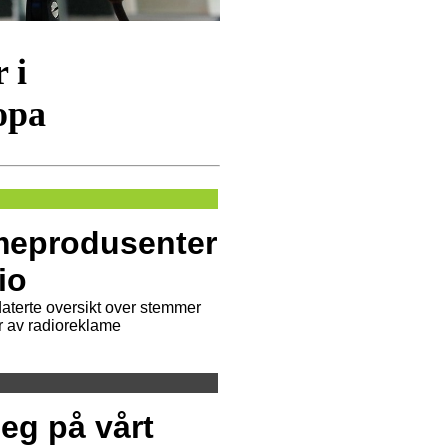
 i
opa
meprodusenter
io
aterte oversikt over stemmer
r av radioreklame
eg på vårt