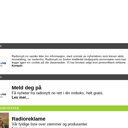
:
Radionytt.no samler ikke inn informasjon, med unntak av nyhetsbrev som krever aktiv
innmelding, se nedenfor. Radionytt.no bruker imidlertid tredjeparts annonsører som kan
legge igjen en cookie på din datamaskin. Vi har bevisst valgt bort personifisert reklame.
Kontakt
:
Meld deg på
Få nyheter fra radionytt.no rett i din innboks, helt gratis.
Les mer...
ODUSENTER:
Radioreklame
Vår fyldige liste over stemmer og produsenter.