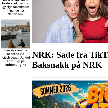
beste kredittkort
og
gyldige rabattkoder
finner du hos
Nettavisen.
Reiselysten? Få
NRK:
Sade fra TikTo
reisetips via
reisebloggen
Ja, det
er mulig!
på
Baksnakk på NRK
erdetmulig.no