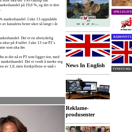
en siste uka der TNS Gallup har
markedsandel på 19,6 %, og det er den
.
SPILLELIST
0 % markedsandel. I uke 13 oppnådde
av kanalens beste uker så langt i år.
RADIONYTT.
arkedsandel. Det er en ubetydelig
 uker på 4-tallet. I uke 13 var P2`s
mme som uka før.
fra at det nå er P5 som ligger sist, med
 markedsandel. Det er verdt å merke seg
News In English
den av 1,0, men forskjellene er små i
TVNYTT.NO:
Reklame-
produsenter