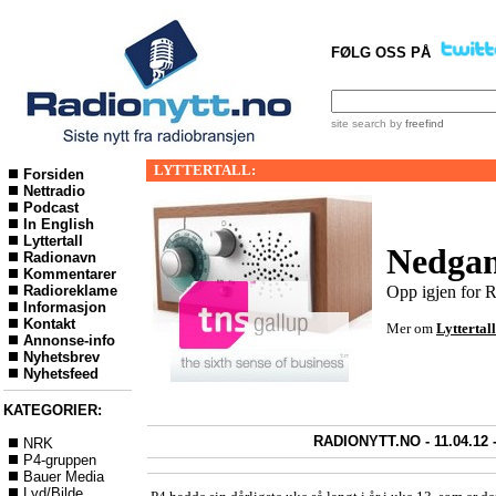
FØLG OSS PÅ
site search
by
freefind
LYTTERTALL:
Forsiden
Nettradio
Podcast
In English
Lyttertall
Nedgan
Radionavn
Kommentarer
Radioreklame
Opp igjen for 
Informasjon
Kontakt
Mer om
Lyttertall
Annonse-info
Nyhetsbrev
Nyhetsfeed
KATEGORIER:
RADIONYTT.NO - 11.04.12 
NRK
P4-gruppen
Bauer Media
Lyd/Bilde