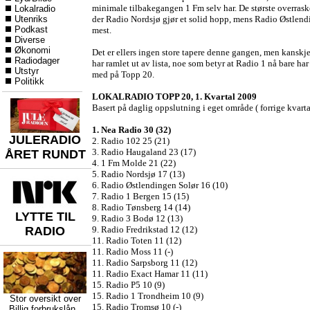
minimale tilbakegangen 1 Fm selv har. De største overrask
Lokalradio
Utenriks
der Radio Nordsjø gjør et solid hopp, mens Radio Østlendi
Podkast
mest.
Diverse
Økonomi
Det er ellers ingen store tapere denne gangen, men kanskj
Radiodager
har ramlet ut av lista, noe som betyr at Radio 1 nå bare h
Utstyr
med på Topp 20.
Politikk
LOKALRADIO TOPP 20, 1. Kvartal 2009
Basert på daglig oppslutning i eget område ( forrige kvartal
1. Nea Radio 30 (32)
JULERADIO
2. Radio 102 25 (21)
3. Radio Haugaland 23 (17)
ÅRET RUNDT
4. 1 Fm Molde 21 (22)
5. Radio Nordsjø 17 (13)
6. Radio Østlendingen Solør 16 (10)
7. Radio 1 Bergen 15 (15)
8. Radio Tønsberg 14 (14)
LYTTE TIL
9. Radio 3 Bodø 12 (13)
RADIO
9. Radio Fredrikstad 12 (12)
11. Radio Toten 11 (12)
11. Radio Moss 11 (-)
11. Radio Sarpsborg 11 (12)
11. Radio Exact Hamar 11 (11)
15. Radio P5 10 (9)
15. Radio 1 Trondheim 10 (9)
Stor oversikt over
15. Radio Tromsø 10 (-)
Billig forbrukslån
,,