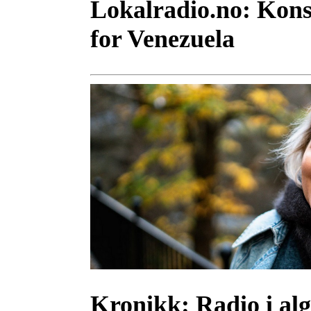
Lokalradio.no:
Konse
for Venezuela
Kronikk:
Radio i al