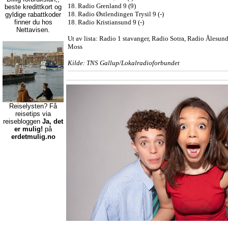
18. Radio Grenland 9 (9)
beste kredittkort
og
18. Radio Østlendingen Trysil 9 (-)
gyldige rabattkoder
finner du hos
18. Radio Kristiansund 9 (-)
Nettavisen.
Ut av lista: Radio 1 stavanger, Radio Sotra, Radio Ålesun
Moss
Kilde: TNS Gallup/Lokalradioforbundet
Reiselysten? Få
reisetips via
reisebloggen
Ja, det
er mulig!
på
erdetmulig.no