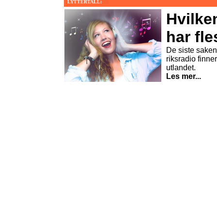
LYTTERTALL:
Hvilke
har fle
De siste sakene
riksradio finner
utlandet.
Les mer...