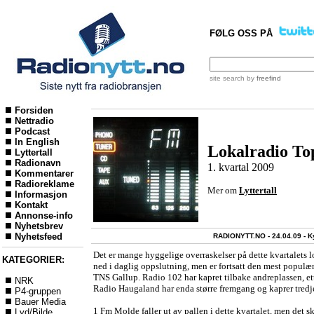
FØLG OSS PÅ
site search
by
freefind
Forsiden
Nettradio
Podcast
In English
Lokalradio To
Lyttertall
Radionavn
1. kvartal 2009
Kommentarer
Radioreklame
Mer om
Lyttertall
Informasjon
Kontakt
Annonse-info
Nyhetsbrev
Nyhetsfeed
RADIONYTT.NO - 24.04.09 -
K
Det er mange hyggelige overraskelser på dette kvartalets 
KATEGORIER:
ned i daglig oppslutning, men er fortsatt den mest populære 
TNS Gallup. Radio 102 har kapret tilbake andreplassen, e
NRK
Radio Haugaland har enda større fremgang og kaprer tredj
P4-gruppen
Bauer Media
1 Fm Molde faller ut av pallen i dette kvartalet, men det
Lyd/Bilde