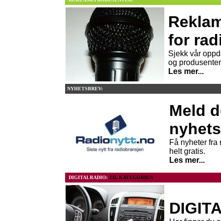
Reklam
for rad
Sjekk vår oppd
og produsenter
Les mer...
NYHETSBREV:
Meld d
nyhets
Få nyheter fra 
helt gratis.
Les mer...
DIGITALRADIO:
TIL KATEGORIEN
DIGIT