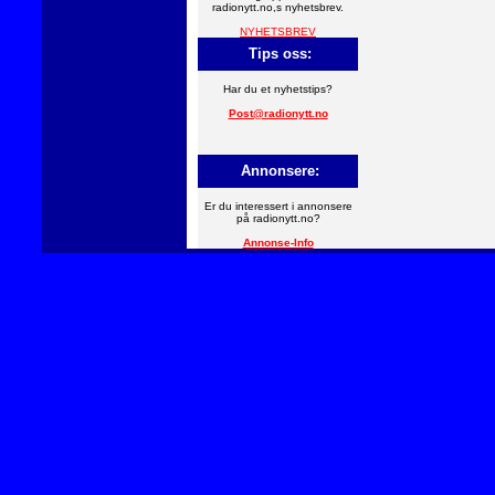
radionytt.no,s nyhetsbrev.
NYHETSBREV
Tips oss:
Har du et nyhetstips?
Post@radionytt.no
Annonsere:
Er du interessert i annonsere
på radionytt.no?
Annonse-Info