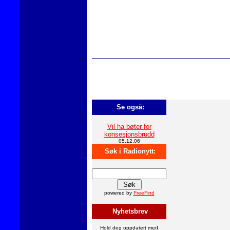
Se også:
Vil ha bøter for
konsesjonsbrudd
05.12.06
Søk i Radionytt:
powered by
FreeFind
Nyhetsbrev
Hold deg oppdatert med