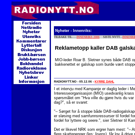
Nyheter - Innenriks:
TILBAKE TIL.....
INNENRIKS 2006
SISTE NYTT...
INNENRI
Reklametopp kaller DAB galsk
MIO-leder Roar B. Sletner synes både DAB og 
bakkenettet er galskap som burde vært stopp
RADIONYTT.NO - 05.12.06 -
KYRRE DAHL
I et intervju med Kampanje er daglig leder i 
Interesseorganisasjon (MIO) usedvanlig krass 
spørsmålet om "Hva ville du gjøre hvis du var 
dag?", så er svaret:
"– Sørget for å stoppe både DAB-radiogalskape
er sløsing med samfunnsressurser til fordel for
fordel for lyttere og seere.", sier Sletner til K
Det er likevel NRK som ergrer ham mest: "– A
flere skattepenger (les: lisens), får lov å driv