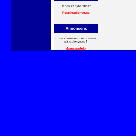
Har du et nyhetstips?
Post@radionytt.no
Annonsere:
Er du interessert i annonsere
på radionytt.no?
Annonse-Info