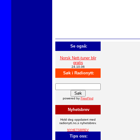
Se også:
Norsk Nett-tuner blir
gratis
24.10.06
Søk i Radionytt:
powered by
FreeFind
Nyhetsbrev
Hold deg oppdatert med
radionytt.no,s nyhetsbrev.
NYHETSBREV
Tips oss: