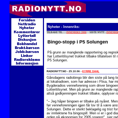
Nyheter - Innenriks:
TILBAKE TIL.....
INNENRIKS 2006
SISTE NYTT...
INNENRI
Bingo-stopp i P5 Solungen
På grunn av manglende rapportering og regnsk
har Lotteritilsynet trukket tilbake tillatelsen til
P5 Solungen.
RADIONYTT.NO - 25.10.06 -
KYRRE DAHL
Gårsdagens radiobingo blir den siste på lang tid
at lokalradioen, som har adresse i Flisa, har mi
Bygderadios venneforening som driver bingoen
Lotteritilsynet. Men på grunn av manglende rap
altså godkjenningen trukket tilbake, opplyser 
"– Jeg håper bingoen er tilbake på nyåret. Men de
før venneforeningen igjen får lov til å være ansv
Solungen. Dette er sterkt beklagelig og trist f
av inntektene fra bingospill. Men vi er i god dia
orden på økonomien for 2005 snarest", sier ra