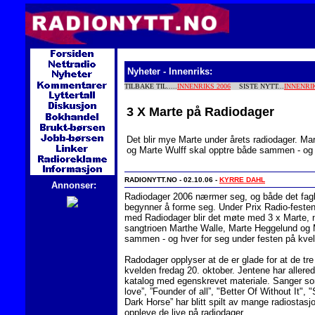
Nyheter - Innenriks:
TILBAKE TIL.....
INNENRIKS 2006
SISTE NYTT...
INNENRI
3 X Marte på Radiodager
Det blir mye Marte under årets radiodager. M
og Marte Wulff skal opptre både sammen - og 
RADIONYTT.NO - 02.10.06 -
KYRRE DAHL
Annonser:
Radiodager 2006 nærmer seg, og både det fag
begynner å forme seg. Under Prix Radio-festen
med Radiodager blir det møte med 3 x Marte,
sangtrioen Marthe Walle, Marte Heggelund og 
sammen - og hver for seg under festen på kve
Radodager opplyser at de er glade for at de tr
kvelden fredag 20. oktober. Jentene har allere
katalog med egenskrevet materiale. Sanger so
love”, ”Founder of all”, "Better Of Without It",
Dark Horse” har blitt spilt av mange radiostasjo
oppleve de live på radiodager.