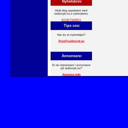
Nyhetsbrev
Hold deg oppdatert med
radionytt.no,s nyhetsbrev.
NYHETSBREV
Tips oss:
Har du et nyhetstips?
Post@radionytt.no
Annonsere:
Er du interessert i annonsere
på radionytt.no?
Annonse-Info