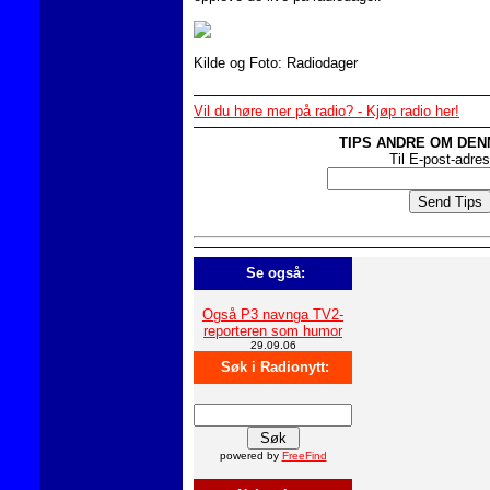
Kilde og Foto: Radiodager
Vil du høre mer på radio? - Kjøp radio her!
TIPS ANDRE OM DEN
Til E-post-adre
Se også:
Også P3 navnga TV2-
reporteren som humor
29.09.06
Søk i Radionytt:
powered by
FreeFind