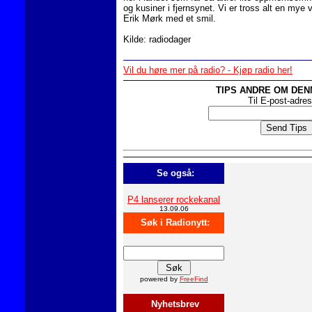
og kusiner i fjernsynet. Vi er tross alt en mye v
Erik Mørk med et smil.
Kilde: radiodager
Vil du høre mer på radio? - Kjøp radio her!
TIPS ANDRE OM DEN
Til E-post-adre
Se også:
P4 lanserer rockekanal
13.09.06
Søk i Radionytt:
powered by
FreeFind
Nyhetsbrev