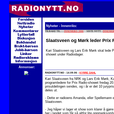
Nyheter - Innenriks:
TILBAKE TIL.....
INNENRIKS 2006
SISTE NYTT...
INNENRI
Slaatsveen og Mørk leder Prix 
Kari Slaatsveen og Lars Erik Mørk skal lede P
showet under Radiodager.
Annonser:
RADIONYTT.NO - 14.09.06 -
KYRRE DAHL
Kari Slaatsveen fra NRK og Lars Erik Mørk, Ka
programledere for Prix Radio-showet fredag 20.
prisutdelingen sendes, og i år er det 10 jurypri
deles ut.
- Dette er radioens Amanda, eller Spellemann el
Slaatsveen.
- Jeg håper vi lager et show som klarer å gjøre
her i landet som får så altfor lite oppmerksomhet