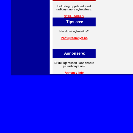
Hold deg oppdatert med
radionytt.no,s nyhetsbrev.
NYHETSBREV
Tips oss:
Har du et nyhetstips?
Post@radionytt.no
Annonsere:
Er du interessert i annonsere
på radionytt.no?
Annonse-Info