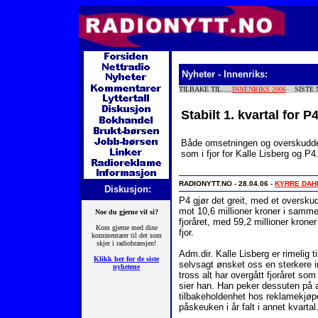
Nyheter - Innenriks:
TILBAKE TIL.....
INNENRIKS 2006
SISTE N
Stabilt 1. kvartal for P
Både omsetningen og overskuddet 
som i fjor for Kalle Lisberg og P4
RADIONYTT.NO - 28.04.06 -
KYRRE DAH
Diskusjon:
P4 gjør det greit, med et overskudd
mot 10,6 millioner kroner i samme
fjoråret, med 59,2 millioner kroner
fjor.
Adm.dir. Kalle Lisberg er rimelig 
selvsagt ønsket oss en sterkere i
tross alt har overgått fjoråret som
sier han. Han peker dessuten på a
tilbakeholdenhet hos reklamekjøp
påskeuken i år falt i annet kvartal