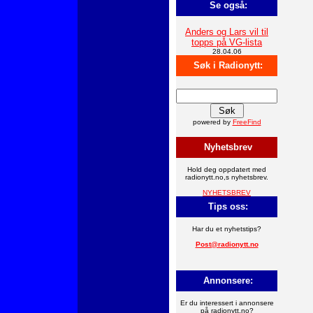
Se også:
Anders og Lars vil til
topps på VG-lista
28.04.06
Søk i Radionytt:
powered by
FreeFind
Nyhetsbrev
Hold deg oppdatert med
radionytt.no,s nyhetsbrev.
NYHETSBREV
Tips oss:
Har du et nyhetstips?
Post@radionytt.no
Annonsere:
Er du interessert i annonsere
på radionytt.no?