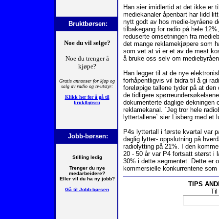
Han sier imidlertid at det ikke er 
mediekanaler åpenbart har lidd li
nytt godt av hos medie-byråene de
Bruktbørsen:
tilbakegang for radio på hele 12%
reduserte omsetningen fra medieby
det mange reklamekjøpere som ha
som vet at vi er et av de mest k
å bruke oss selv om mediebyråene 
Han legger til at de nye elektron
forhåpentligvis vil bidra til å gi r
foreløpige tallene tyder på at den 
de tidligere spørreundersøkelsene 
dokumenterte daglige dekningen og
reklamekanal. `Jeg tror hele radio
lyttertallene` sier Lisberg med et l
P4s lyttertall i første kvartal va
Jobb-børsen:
daglig lytter- oppslutning på hve
radiolytting på 21%. I den kommer
20 - 50 år var P4 fortsatt størst 
30% i dette segmentet. Dette er 
kommersielle konkurrentene som 
TIPS AN
Ti