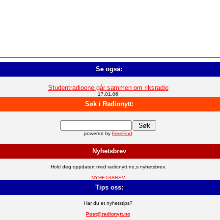
Se også:
Studentradioene går sammen om riksradio
17.01.06
Søk i Radionytt:
powered by
FreeFind
Nyhetsbrev
Hold deg oppdatert med radionytt.no,s nyhetsbrev.
NYHETSBREV
Tips oss:
Har du et nyhetstips?
Post@radionytt.no