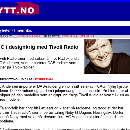
heter - Innenriks:
LBAKE TIL.....
INNENRIKS 2006
SISTE NYTT...
INNENRIKS
UTENRIKS
C i designkrig med Tivoli Radio
ivoli Radio truer med søksmål mot Radiokjendis
C Andersen, som importerer DAB-radioer som
gner på Tivoli-radioer.
DIONYTT.NO - 19.01.06 -
KYRRE DAHL
 Andersen importerer DAB-radioer gjennom sitt selskap HCAG. Nylig kjøpte
lenor 12 000 radioer og ga dem i julepresang til sine ansatte. Problemet er at
signet på den modellen som er kjøpt inn ifølge Tivoli Audio er svært lik en av
res modeller.
 Telenorfolk har ringt hit i ett sett og klaget på radioene, og trodd at det har
rt en Tivoli-radio", sier importør Erling Neby til Dagens Næringsliv. Derfor
uer nå Neby med søksmål dersom ikke HC Andersen slutter å selge disse
dellene.
 Andersen avviser utspillet: "- Likheten med radioene er utelukkende at de ha