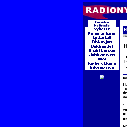
Ny
TI
H
T
H
li
RA
HC
Te
de
de
"-
væ
tr
mo
HC