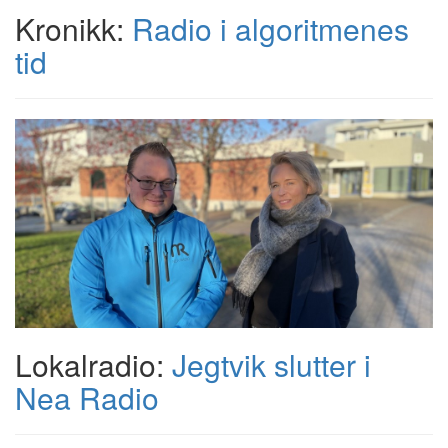
Kronikk:
Radio i algoritmenes
tid
Lokalradio:
Jegtvik slutter i
Nea Radio