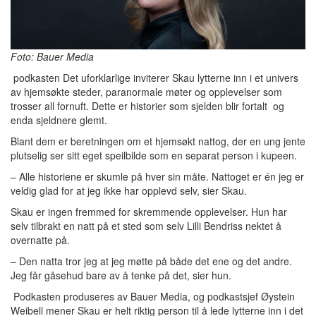
Foto: Bauer Media
podkasten Det uforklarlige inviterer Skau lytterne inn i et univers
av hjemsøkte steder, paranormale møter og opplevelser som
trosser all fornuft. Dette er historier som sjelden blir fortalt og
enda sjeldnere glemt.
Blant dem er beretningen om et hjemsøkt nattog, der en ung jente
plutselig ser sitt eget speilbilde som en separat person i kupeen.
– Alle historiene er skumle på hver sin måte. Nattoget er én jeg er
veldig glad for at jeg ikke har opplevd selv, sier Skau.
Skau er ingen fremmed for skremmende opplevelser. Hun har
selv tilbrakt en natt på et sted som selv Lilli Bendriss nektet å
overnatte på.
– Den natta tror jeg at jeg møtte på både det ene og det andre.
Jeg får gåsehud bare av å tenke på det, sier hun.
Podkasten produseres av Bauer Media, og podkastsjef Øystein
Weibell mener Skau er helt riktig person til å lede lytterne inn i det