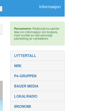
Informasjon
Personvern:
Radionytt.no samler
ikke inn informasjon om brukere,
med unntak av ved selvvalgt
påmelding av nyhetsbrev.
LYTTERTALL
NRK
P4-GRUPPEN
BAUER MEDIA
LOKALRADIO
ØKONOMI