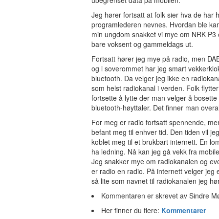
ubegrenset data på mobilen.
Jeg hører fortsatt at folk sier hva de har
programlederen nevnes. Hvordan ble kana
min ungdom snakket vi mye om NRK P3 og 
bare voksent og gammeldags ut.
Fortsatt hører jeg mye på radio, men DAB 
og i soverommet har jeg smart vekkerklo
bluetooth. Da velger jeg ikke en radioka
som helst radiokanal i verden. Folk flytt
fortsette å lytte der man velger å bosette
bluetooth-høyttaler. Det finner man overal
For meg er radio fortsatt spennende, men
befant meg til enhver tid. Den tiden vil jeg
koblet meg til et brukbart internett. En 
ha ledning. Nå kan jeg gå vekk fra mobil
Jeg snakker mye om radiokanalen og even
er radio en radio. På internett velger jeg
så lite som navnet til radiokanalen jeg hø
Kommentaren er skrevet av Sindre Møl
Her finner du flere:
Kommentarer