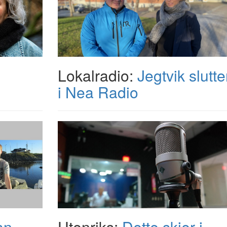
Lokalradio:
Jegtvik slutte
i Nea Radio
an
Utenriks:
Dette skjer i