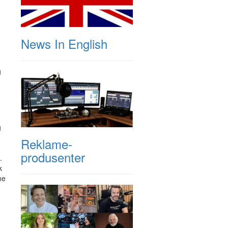
News In English
g
g
Reklame-
produsenter
.
k
ne