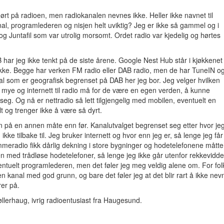
 hørt på radioen, men radiokanalen nevnes ikke. Heller ikke navnet til
l, programlederen og nisjen helt uviktig? Jeg er ikke så gammel og i
Juntafil som var utrolig morsomt. Ordet radio var kjedelig og hørtes
har jeg ikke tenkt på de siste årene. Google Nest Hub står i kjøkkenet
kke. Begge har verken FM radio eller DAB radio, men de har TuneIN o
nal som er geografisk begrenset på DAB her jeg bor. Jeg velger hvilken
er mye og internett til radio må for de være en egen verden, å kunne
 seg. Og nå er nettradio så lett tilgjengelig med mobilen, eventuelt en
t og trenger ikke å være så dyrt.
 på en annen måte enn før. Kanalutvalget begrenset seg etter hvor je
 ikke tilbake til. Jeg bruker internett og hvor enn jeg er, så lenge jeg får
lommeradio fikk dårlig dekning i store bygninger og hodetelefonene måtte
en med trådløse hodetelefoner, så lenge jeg ikke går utenfor rekkevidde
tuelt programlederen, men det føler jeg meg veldig alene om. For fol
 en kanal med god grunn, og bare det føler jeg at det blir rart å ikke nev
rer på.
lerhaug, ivrig radioentusiast fra Haugesund.