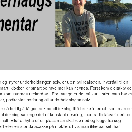
og styrer underholdningen selv, er uten tvil realiteten, ihvertfall til en
 smart, klokken er smart og mye mer kan nevnes. Først kom digital-tv og
så kom internett i rekordfart. For mange er det nå kun i bilen man har et
er, podkaster, serier og all underholdningen selv.
er så heldig å få god nok mobildekning til å bruke internett som man se
nimal dekning så lenge det er konstant dekning, men radio krever derimot
imalt. Eller at hytta er en plass man skal roe ned og legge fra seg
itert eller en stor datapakke på mobilen, hvis man ikke uansett har