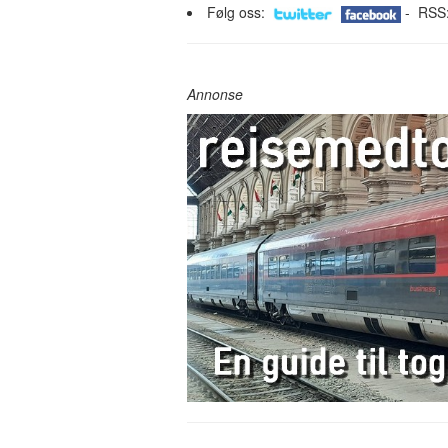
Følg oss:
- RSS
Annonse