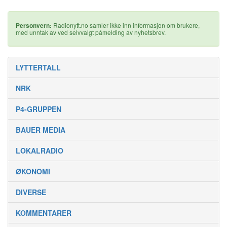
Personvern:
Radionytt.no samler ikke inn informasjon om brukere,
med unntak av ved selvvalgt påmelding av nyhetsbrev.
LYTTERTALL
NRK
P4-GRUPPEN
BAUER MEDIA
LOKALRADIO
ØKONOMI
DIVERSE
KOMMENTARER