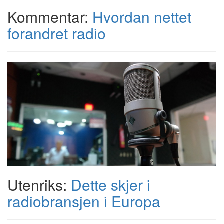
Kommentar:
Hvordan nettet
forandret radio
Utenriks:
Dette skjer i
radiobransjen i Europa