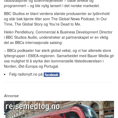
radiostasjoner og strømmetjenester – både direkte og
programmert – og ble nylig lansert i det norske markedet.
BBC Studios er blant verdens største produsenter av lydinnhold
og står bak kjente titler som The Global News Podcast, In Our
Time, The Global Story og You’re Dead to Me.
Helen Pendlebury, Commercial & Business Development Director
i BBC Studios Audio, understreker at partnerskapet er en viktig
del av BBCs internasjonale satsing:
– BBCs podkaster har sterk global vekst, og vi har allerede store
lyttergrupper i EMEA-regionen. Samarbeidet med Bauer Media gir
oss mulighet til å styrke den kommersielle tilstedeværelsen i
Norden, Øst-Europa og Portugal.
Følg radionytt.no på
-
Annonse