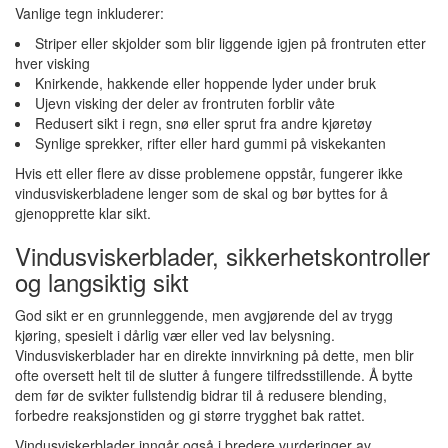
Vanlige tegn inkluderer:
Striper eller skjolder som blir liggende igjen på frontruten etter
hver visking
Knirkende, hakkende eller hoppende lyder under bruk
Ujevn visking der deler av frontruten forblir våte
Redusert sikt i regn, snø eller sprut fra andre kjøretøy
Synlige sprekker, rifter eller hard gummi på viskekanten
Hvis ett eller flere av disse problemene oppstår, fungerer ikke
vindusviskerbladene lenger som de skal og bør byttes for å
gjenopprette klar sikt.
Vindusviskerblader, sikkerhetskontroller
og langsiktig sikt
God sikt er en grunnleggende, men avgjørende del av trygg
kjøring, spesielt i dårlig vær eller ved lav belysning.
Vindusviskerblader har en direkte innvirkning på dette, men blir
ofte oversett helt til de slutter å fungere tilfredsstillende. Å bytte
dem før de svikter fullstendig bidrar til å redusere blending,
forbedre reaksjonstiden og gi større trygghet bak rattet.
Vindusviskerblader inngår også i bredere vurderinger av