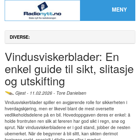
MENY
DIVERSE:
Vindusviskerblader: En
enkel guide til sikt, slitasje
og utskifting
Gjest - 11.02.2026 - Tore Danielsen
Vindusviskerblader spiller en avgjørende rolle for sikkerheten i
hverdagskjøring, men er likevel blant de mest oversette
vedlikeholdsdelene på en bil. Hovedoppgaven deres er enkel: å
holde frontruten ren slik at føreren har god sikt i regn, snø og
sprut. Når vindusviskerbladene er i god stand, jobber de nesten
ubemerket. Når de begynner å bli slitt, kan sikten derimot
forringes raskt, spesielt i dårlig vær eller i mørket.