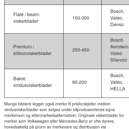
Bosch,
Flate / beam-
150-300
Valeo,
viskerblader
Denso
Bosch
Premium /
Aerotwin
250-450
silikonviskerblader
Valeo
Silencio
Bosch,
Bakre
80-200
Valeo,
vindusviskerblader
HELLA
Mange bileiere legger også merke til prisforskjeller mellom
vindusviskerblader som selges under bilprodusentenes egne
merkenavn og ettermarkedsalternativer. Originale viskerblader for
merker som Volkswagen eller Mercedes-Benz er ofte dyrere,
hovedsakelig på grunn av merkevare og distribusjon via