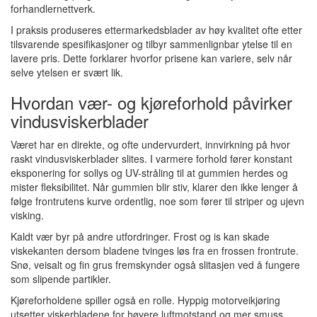
forhandlernettverk.
I praksis produseres ettermarkedsblader av høy kvalitet ofte etter
tilsvarende spesifikasjoner og tilbyr sammenlignbar ytelse til en
lavere pris. Dette forklarer hvorfor prisene kan variere, selv når
selve ytelsen er svært lik.
Hvordan vær- og kjøreforhold påvirker
vindusviskerblader
Været har en direkte, og ofte undervurdert, innvirkning på hvor
raskt vindusviskerblader slites. I varmere forhold fører konstant
eksponering for sollys og UV-stråling til at gummien herdes og
mister fleksibilitet. Når gummien blir stiv, klarer den ikke lenger å
følge frontrutens kurve ordentlig, noe som fører til striper og ujevn
visking.
Kaldt vær byr på andre utfordringer. Frost og is kan skade
viskekanten dersom bladene tvinges løs fra en frossen frontrute.
Snø, veisalt og fin grus fremskynder også slitasjen ved å fungere
som slipende partikler.
Kjøreforholdene spiller også en rolle. Hyppig motorveikjøring
utsetter viskerbladene for høyere luftmotstand og mer smuss,