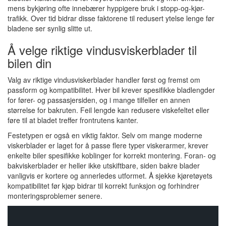
mens bykjøring ofte innebærer hyppigere bruk i stopp-og-kjør-
trafikk. Over tid bidrar disse faktorene til redusert ytelse lenge før
bladene ser synlig slitte ut.
Å velge riktige vindusviskerblader til
bilen din
Valg av riktige vindusviskerblader handler først og fremst om
passform og kompatibilitet. Hver bil krever spesifikke bladlengder
for fører- og passasjersiden, og i mange tilfeller en annen
størrelse for bakruten. Feil lengde kan redusere viskefeltet eller
føre til at bladet treffer frontrutens kanter.
Festetypen er også en viktig faktor. Selv om mange moderne
viskerblader er laget for å passe flere typer viskerarmer, krever
enkelte biler spesifikke koblinger for korrekt montering. Foran- og
bakviskerblader er heller ikke utskiftbare, siden bakre blader
vanligvis er kortere og annerledes utformet. Å sjekke kjøretøyets
kompatibilitet før kjøp bidrar til korrekt funksjon og forhindrer
monteringsproblemer senere.