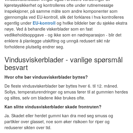
kjøretøysikkerhet og kontrolleres ofte under rutinemessige
inspeksjoner, på samme måte som andre komponenter som
gjennomgås ved EU-kontroll, slik det forklares i hva kontrolleres
egentlig under
EU-kontroll
og hvilke bildeler bør du sjekke ekstra
nøye. Ved å behandle viskerblader som en fast
vedlikeholdsoppgave - og ikke som en nødreparasjon - blir det
enklere å planlegge utskifting og unngå redusert sikt når
forholdene plutselig endrer seg.
Vindusviskerblader - vanlige spørsmål
besvart
Hvor ofte bør vindusviskerblader byttes?
De fleste vindusviskerblader bør byttes hver 6. til 12. måned.
Sollys, temperaturendringer og smuss fører til at gummien herdes
og slites, selv om bladene ikke brukes ofte.
Kan slitte vindusviskerblader skade frontruten?
Ja. Skadet eller herdet gummi kan dra med seg smuss og
partikler over glasset, noe som øker risikoen for riper og
reduserer sikten over tid.