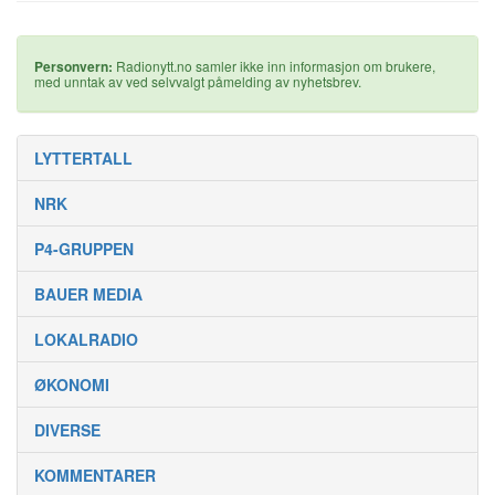
Personvern:
Radionytt.no samler ikke inn informasjon om brukere,
med unntak av ved selvvalgt påmelding av nyhetsbrev.
LYTTERTALL
NRK
P4-GRUPPEN
BAUER MEDIA
LOKALRADIO
ØKONOMI
DIVERSE
KOMMENTARER