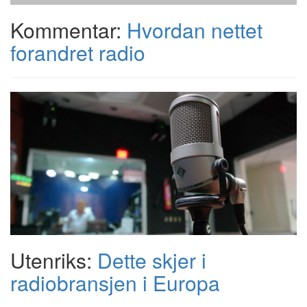
Kommentar:
Hvordan nettet
forandret radio
Utenriks:
Dette skjer i
radiobransjen i Europa