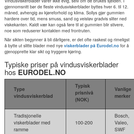
Vindusviskerblader varer ikke evig, selv om de brukes sjelden. I
gjennomsnitt bør de fleste vindusviskerblader byttes hver 6. til 12.
måned, avhengig av kjøreforhold og klima. Sollys gjør gummien
hardere over tid, mens smuss, sand og veistøv gradvis sliter ned
viskekanten. Kaldt vær kan også føre til at gummien blir stivere,
noe som reduserer kontakten med frontruten.
Når sikten begynner å bli dårligere, er det ofte raskest og rimeligst
å bytte ut slitte blader med nye
viskerblader på Eurodel.no
for å
gjenopprette klar sikt og tryggere kjøring.
Typiske priser på vindusviskerblader
hos
EURODEL.NO
Typisk
Type
Vanlige
prisnivå
vindusviskerblad
merker
(NOK)
Tradisjonelle
Bosch,
viskerblader med
100-200
Valeo,
ramme
SWF