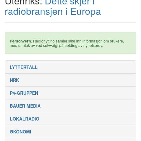
Utenriks:
Dette skjer i
radiobransjen i Europa
Personvern:
Radionytt.no samler ikke inn informasjon om brukere,
med unntak av ved selvvalgt påmelding av nyhetsbrev.
LYTTERTALL
NRK
P4-GRUPPEN
BAUER MEDIA
LOKALRADIO
ØKONOMI