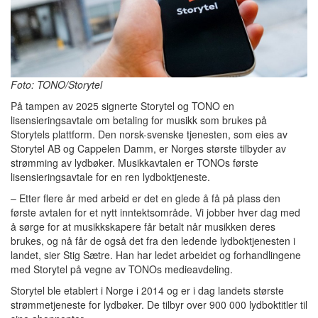
Foto: TONO/Storytel
På tampen av 2025 signerte Storytel og TONO en
lisensieringsavtale om betaling for musikk som brukes på
Storytels plattform. Den norsk-svenske tjenesten, som eies av
Storytel AB og Cappelen Damm, er Norges største tilbyder av
strømming av lydbøker. Musikkavtalen er TONOs første
lisensieringsavtale for en ren lydboktjeneste.
– Etter flere år med arbeid er det en glede å få på plass den
første avtalen for et nytt inntektsområde. Vi jobber hver dag med
å sørge for at musikkskapere får betalt når musikken deres
brukes, og nå får de også det fra den ledende lydboktjenesten i
landet, sier Stig Sætre. Han har ledet arbeidet og forhandlingene
med Storytel på vegne av TONOs medieavdeling.
Storytel ble etablert i Norge i 2014 og er i dag landets største
strømmetjeneste for lydbøker. De tilbyr over 900 000 lydboktitler til