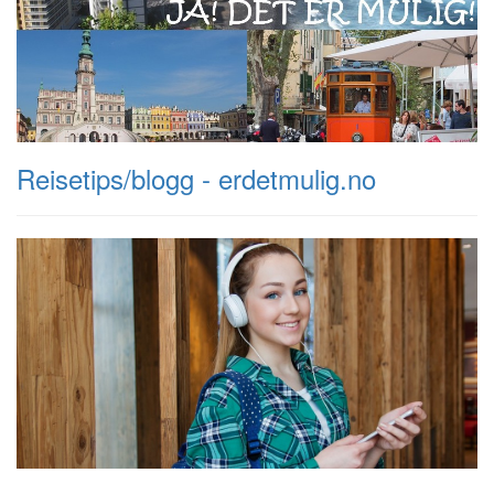
Reisetips/blogg - erdetmulig.no