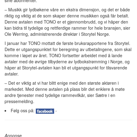
sine abonnenter.
– Musikk gir lydbøkene våre en ekstra dimensjon, og det er både
riktig og viktig at de som skaper denne musikken også får betalt.
Denne avtalen med TONO er et gjennombrudd, og vi håper den
kan bidra til tydelige og rettferdige rammer for hele bransjen, sier
Ole Werring, administrerende direktør i Storytel Norge.
I januar har TONO mottatt de første bruksrapportene fra Storytel.
Dette er utgangspunktet for beregning av utbetalingene, som skal
komme i løpet av året. TONO fortsetter arbeidet med å lande
avtaler med de øvrige tilbyderne av lydbokstrømming i Norge, og
håper at Storytel-avtalen kan bli et utgangspunkt for tilsvarende
avtaler.
– Det er viktig at vi har blitt enige med den største aktøren i
markedet. Med denne avtalen på plass blir det enklere å møte
andre tjenester med tydelige rammevilkår, sier Sætre i en
pressemelding.
Følg oss på:
-
Annonse