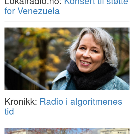
Lokalradio.no:
Konsert til støtte
for Venezuela
Kronikk:
Radio i algoritmenes
tid