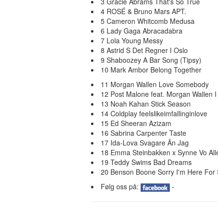
3 Gracie Abrams That's So True
4 ROSÉ & Bruno Mars APT.
5 Cameron Whitcomb Medusa
6 Lady Gaga Abracadabra
7 Lola Young Messy
8 Astrid S Det Regner I Oslo
9 Shaboozey A Bar Song (Tipsy)
10 Mark Ambor Belong Together
11 Morgan Wallen Love Somebody
12 Post Malone feat. Morgan Wallen 
13 Noah Kahan Stick Season
14 Coldplay feelslikeimfallinginlove
15 Ed Sheeran Azizam
16 Sabrina Carpenter Taste
17 Ida-Lova Svagare Än Jag
18 Emma Steinbakken x Synne Vo Alle
19 Teddy Swims Bad Dreams
20 Benson Boone Sorry I'm Here For
Følg oss på:
-