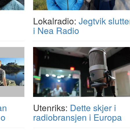
Lokalradio:
Jegtvik slutte
i Nea Radio
an
Utenriks:
Dette skjer i
io
radiobransjen i Europa