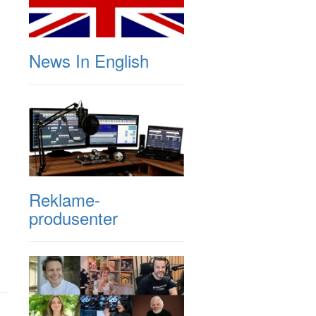
News In English
Reklame-
produsenter