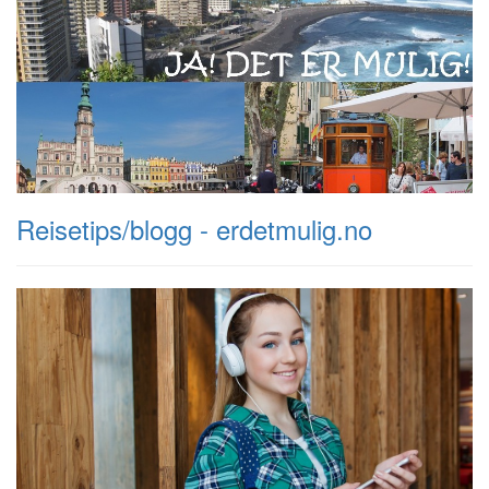
Reisetips/blogg - erdetmulig.no