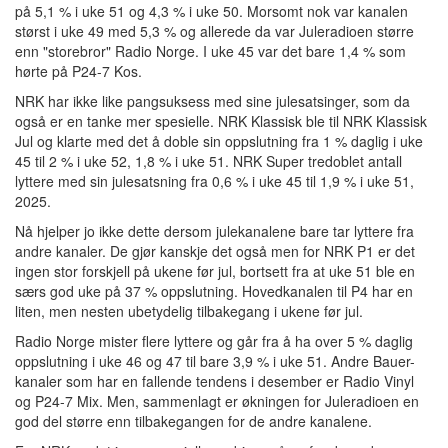
på 5,1 % i uke 51 og 4,3 % i uke 50. Morsomt nok var kanalen
størst i uke 49 med 5,3 % og allerede da var Juleradioen større
enn "storebror" Radio Norge. I uke 45 var det bare 1,4 % som
hørte på P24-7 Kos.
NRK har ikke like pangsuksess med sine julesatsinger, som da
også er en tanke mer spesielle. NRK Klassisk ble til NRK Klassisk
Jul og klarte med det å doble sin oppslutning fra 1 % daglig i uke
45 til 2 % i uke 52, 1,8 % i uke 51. NRK Super tredoblet antall
lyttere med sin julesatsning fra 0,6 % i uke 45 til 1,9 % i uke 51,
2025.
Nå hjelper jo ikke dette dersom julekanalene bare tar lyttere fra
andre kanaler. De gjør kanskje det også men for NRK P1 er det
ingen stor forskjell på ukene før jul, bortsett fra at uke 51 ble en
særs god uke på 37 % oppslutning. Hovedkanalen til P4 har en
liten, men nesten ubetydelig tilbakegang i ukene før jul.
Radio Norge mister flere lyttere og går fra å ha over 5 % daglig
oppslutning i uke 46 og 47 til bare 3,9 % i uke 51. Andre Bauer-
kanaler som har en fallende tendens i desember er Radio Vinyl
og P24-7 Mix. Men, sammenlagt er økningen for Juleradioen en
god del større enn tilbakegangen for de andre kanalene.