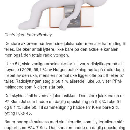
Illustrasjon. Foto: Pixabay
De store aktørene har hver sine julekanaler men alle har en ting til
felles. De øker antall lyttere, ikke bare på den aktuelle kanalen,
men også den totale radiolyttingen.
I Uke 51, siste vanlige arbeidsuke før jul, var radiolyttingen på sitt
høyeste i 2025. 59,1 % av Norges befolkning hørte på radio daglig
i løpet av den uka, mens en normal uke ligger ofte på 56- eller 57-
tallet. Radiolyttingen steg til 58,1 % allerede i uke 50, viser PPM-
målingene som Nielsen står bak.
Det skyldes i all hovedsak julemusikken. Den store julekanalen er
P7 Klem Jul som hadde en daglig oppslutning på 9,4 % i uke 51
og 8,1 % i uke 50. Til sammenligning hadde P7 Klem bare 2 %
lytting i uke 45.
Bauer har også suksess med sin juleradio, som i lyttertallene står
oppført som P24-7 Kos. Den kanalen hadde en daglig oppslutning