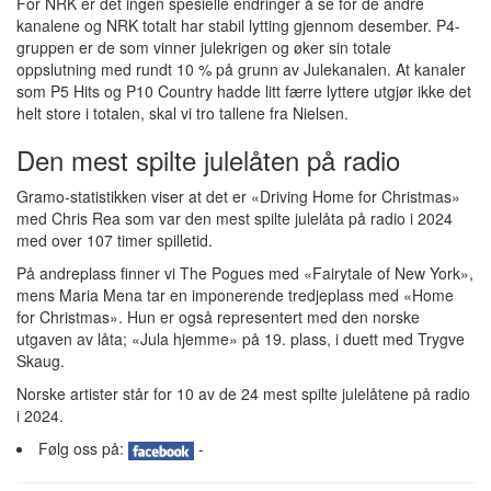
For NRK er det ingen spesielle endringer å se for de andre
kanalene og NRK totalt har stabil lytting gjennom desember. P4-
gruppen er de som vinner julekrigen og øker sin totale
oppslutning med rundt 10 % på grunn av Julekanalen. At kanaler
som P5 Hits og P10 Country hadde litt færre lyttere utgjør ikke det
helt store i totalen, skal vi tro tallene fra Nielsen.
Den mest spilte julelåten på radio
Gramo-statistikken viser at det er «Driving Home for Christmas»
med Chris Rea som var den mest spilte julelåta på radio i 2024
med over 107 timer spilletid.
På andreplass finner vi The Pogues med «Fairytale of New York»,
mens Maria Mena tar en imponerende tredjeplass med «Home
for Christmas». Hun er også representert med den norske
utgaven av låta; «Jula hjemme» på 19. plass, i duett med Trygve
Skaug.
Norske artister står for 10 av de 24 mest spilte julelåtene på radio
i 2024.
Følg oss på:
-