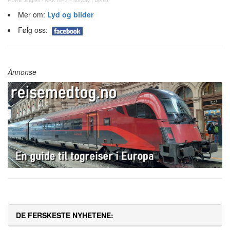
PURE Jingles
·
NRK mP3 - Norway | Demo
Mer om:
Lyd og bilder
Følg oss:
Annonse
DE FERSKESTE NYHETENE: