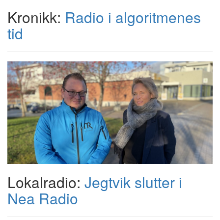
Kronikk:
Radio i algoritmenes
tid
Lokalradio:
Jegtvik slutter i
Nea Radio