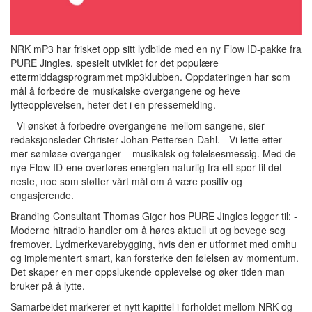
NRK mP3 har frisket opp sitt lydbilde med en ny Flow ID-pakke fra
PURE Jingles, spesielt utviklet for det populære
ettermiddagsprogrammet mp3klubben. Oppdateringen har som
mål å forbedre de musikalske overgangene og heve
lytteopplevelsen, heter det i en pressemelding.
- Vi ønsket å forbedre overgangene mellom sangene, sier
redaksjonsleder Christer Johan Pettersen-Dahl. - Vi lette etter
mer sømløse overganger – musikalsk og følelsesmessig. Med de
nye Flow ID-ene overføres energien naturlig fra ett spor til det
neste, noe som støtter vårt mål om å være positiv og
engasjerende.
Branding Consultant Thomas Giger hos PURE Jingles legger til: -
Moderne hitradio handler om å høres aktuell ut og bevege seg
fremover. Lydmerkevarebygging, hvis den er utformet med omhu
og implementert smart, kan forsterke den følelsen av momentum.
Det skaper en mer oppslukende opplevelse og øker tiden man
bruker på å lytte.
Samarbeidet markerer et nytt kapittel i forholdet mellom NRK og