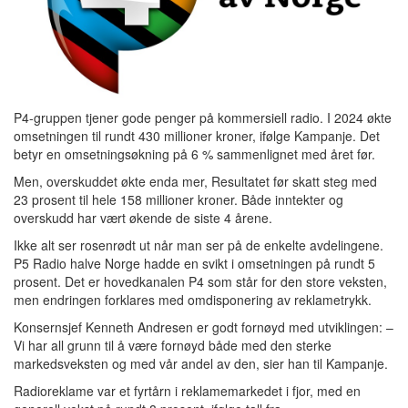
P4-gruppen tjener gode penger på kommersiell radio. I 2024 økte
omsetningen til rundt 430 millioner kroner, ifølge Kampanje. Det
betyr en omsetningsøkning på 6 % sammenlignet med året før.
Men, overskuddet økte enda mer, Resultatet før skatt steg med
23 prosent til hele 158 millioner kroner. Både inntekter og
overskudd har vært økende de siste 4 årene.
Ikke alt ser rosenrødt ut når man ser på de enkelte avdelingene.
P5 Radio halve Norge hadde en svikt i omsetningen på rundt 5
prosent. Det er hovedkanalen P4 som står for den store veksten,
men endringen forklares med omdisponering av reklametrykk.
Konsernsjef Kenneth Andresen er godt fornøyd med utviklingen: –
Vi har all grunn til å være fornøyd både med den sterke
markedsveksten og med vår andel av den, sier han til Kampanje.
Radioreklame var et fyrtårn i reklamemarkedet i fjor, med en