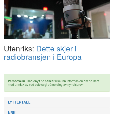
Utenriks:
Dette skjer i
radiobransjen i Europa
Personvern:
Radionytt.no samler ikke inn informasjon om brukere,
med unntak av ved selvvalgt påmelding av nyhetsbrev.
LYTTERTALL
NRK