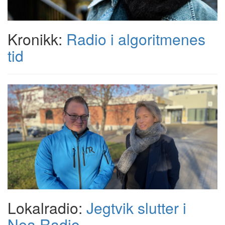
Kronikk:
Radio i algoritmenes
tid
Lokalradio:
Jegtvik slutter i
Nea Radio