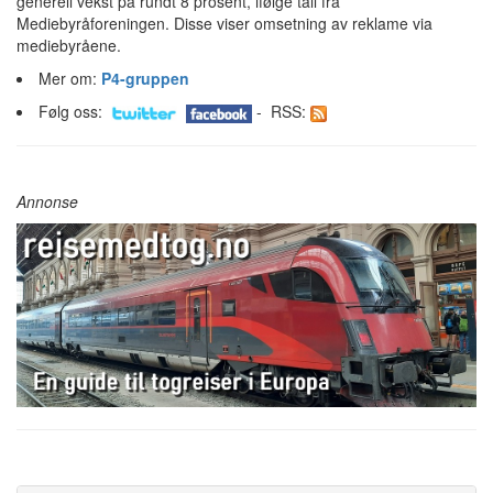
generell vekst på rundt 8 prosent, ifølge tall fra
Mediebyråforeningen. Disse viser omsetning av reklame via
mediebyråene.
Mer om:
P4-gruppen
Følg oss:
- RSS:
Annonse