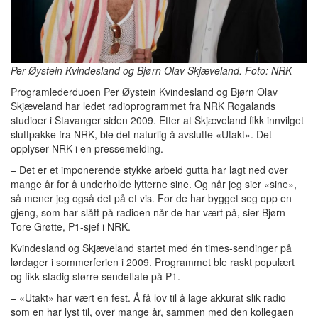
Per Øystein Kvindesland og Bjørn Olav Skjæveland. Foto: NRK
Programlederduoen Per Øystein Kvindesland og Bjørn Olav
Skjæveland har ledet radioprogrammet fra NRK Rogalands
studioer i Stavanger siden 2009. Etter at Skjæveland fikk innvilget
sluttpakke fra NRK, ble det naturlig å avslutte «Utakt». Det
opplyser NRK i en pressemelding.
– Det er et imponerende stykke arbeid gutta har lagt ned over
mange år for å underholde lytterne sine. Og når jeg sier «sine»,
så mener jeg også det på et vis. For de har bygget seg opp en
gjeng, som har slått på radioen når de har vært på, sier Bjørn
Tore Grøtte, P1-sjef i NRK.
Kvindesland og Skjæveland startet med én times-sendinger på
lørdager i sommerferien i 2009. Programmet ble raskt populært
og fikk stadig større sendeflate på P1.
– «Utakt» har vært en fest. Å få lov til å lage akkurat slik radio
som en har lyst til, over mange år, sammen med den kollegaen