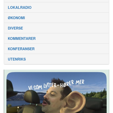
LOKALRADIO
ØKONOMI
DIVERSE
KOMMENTARER
KONFERANSER
UTENRIKS