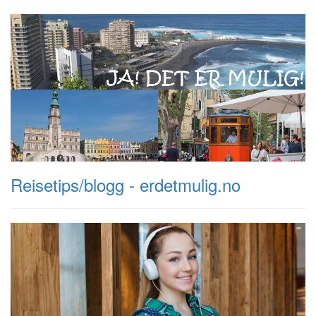
Reisetips/blogg - erdetmulig.no