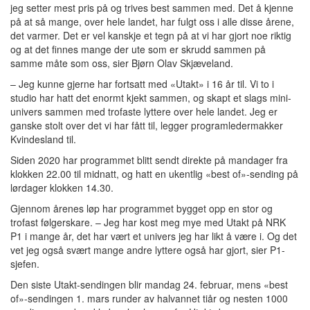
jeg setter mest pris på og trives best sammen med. Det å kjenne
på at så mange, over hele landet, har fulgt oss i alle disse årene,
det varmer. Det er vel kanskje et tegn på at vi har gjort noe riktig
og at det finnes mange der ute som er skrudd sammen på
samme måte som oss, sier Bjørn Olav Skjæveland.
– Jeg kunne gjerne har fortsatt med «Utakt» i 16 år til. Vi to i
studio har hatt det enormt kjekt sammen, og skapt et slags mini-
univers sammen med trofaste lyttere over hele landet. Jeg er
ganske stolt over det vi har fått til, legger programledermakker
Kvindesland til.
Siden 2020 har programmet blitt sendt direkte på mandager fra
klokken 22.00 til midnatt, og hatt en ukentlig «best of»-sending på
lørdager klokken 14.30.
Gjennom årenes løp har programmet bygget opp en stor og
trofast følgerskare. – Jeg har kost meg mye med Utakt på NRK
P1 i mange år, det har vært et univers jeg har likt å være i. Og det
vet jeg også svært mange andre lyttere også har gjort, sier P1-
sjefen.
Den siste Utakt-sendingen blir mandag 24. februar, mens «best
of»-sendingen 1. mars runder av halvannet tiår og nesten 1000