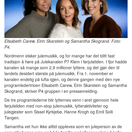
Elisabeth Carew, Eirin Skarstein og Samantha Skogrand. Foto:
P4.
Nordmenn elsker julemusikk, og for mange har det blitt fast
tradisjon å høre på Julekanalen P7 Klem i førjulstiden. I fjor hadde
kanalen så mange som 2,9 millioner lyttere, og det gjør den til
landets desidert største på julemusikk. Fra 1. november er
kanalen endelig på lufta igjen, og denne gangen med den nye
programledertrioen Elisabeth Carew, Eirin Skarstein og Samantha
Skogrand, skriver P4-gruppen i en pressemelding.
De tre programlederne blir lytternes venn i øret gjennom hele
førjulstiden med non-stop julemusikk, lytteraktiviteter og
julegjester som Sissel Kyrkjebø, Hanne Krogh og Emil Solli
Tangen.
Samantha vet hun ikke alltid oppleves som en juleperson av de