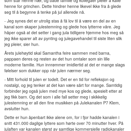
som står henne nær, og både familie og kollegaer pleier å kalle
henne for grinchen. Dette hindrer henne likevel ikke fra å glede
seg til å begynne å tenke på jul allerede nå.
- Jeg synes det er utrolig stas å få lov til å være en del av en
kanal som skaper julestemning og glede hos lytterne våre. Jeg
håper også at det setter i gang jula tidligere hjemme hos meg så
jeg ikke sparer alt av pynting og julegavehandel til siste liten slik
jeg pleier, sier hun.
Årets julehøytid skal Samantha feire sammen med barna,
pappaen deres og resten av det hun omtaler som sin lille
moderne familie. Hun innrømmer imidlertid at det er mange slags
følelser som dukker opp når julen nærmer seg.
- Mitt forhold til julen er todelt. Det er en tid for refleksjon og
nostalgi, og jeg tenker at det kan være sårt for mange. Samtidig
forbinder jeg også julen med mye kos og glede, spesielt etter at
jeg fikk barn. Og det som i alle fall setter meg i skikkelig
julestemning er all den fine musikken på Julekanalen P7 Klem,
avslutter hun.
Dette er hun åpenbart ikke alene om, for i fjor hadde kanalen i
snitt 431.000 daglige lyttere som hørte over 70 minutter hver. På
julaften var kanalen størst av samtlige kommersielle radiokanaler