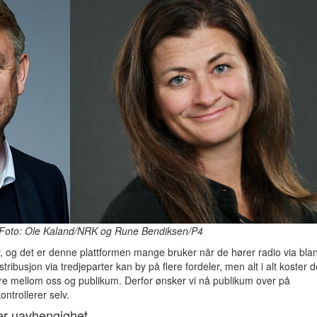
Foto: Ole Kaland/NRK og Rune Bendiksen/P4
r, og det er denne plattformen mange bruker når de hører radio via blan
ribusjon via tredjeparter kan by på flere fordeler, men alt i alt koster d
re mellom oss og publikum. Derfor ønsker vi nå publikum over på
ntrollerer selv.
r uavhengighet