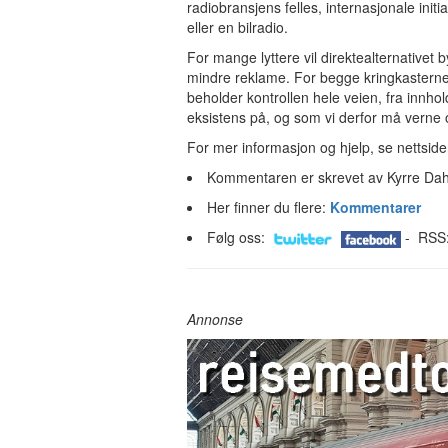
radiobransjens felles, internasjonale init
eller en bilradio.
For mange lyttere vil direktealternativet b
mindre reklame. For begge kringkasterne bet
beholder kontrollen hele veien, fra innhold
eksistens på, og som vi derfor må verne
For mer informasjon og hjelp, se nettsid
Kommentaren er skrevet av Kyrre Dahl
Her finner du flere:
Kommentarer
Følg oss:
- RSS
Annonse