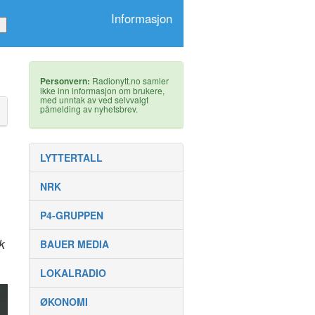
Informasjon
Personvern:
Radionytt.no samler
ikke inn informasjon om brukere,
med unntak av ved selvvalgt
påmelding av nyhetsbrev.
LYTTERTALL
NRK
P4-GRUPPEN
k
BAUER MEDIA
LOKALRADIO
ØKONOMI