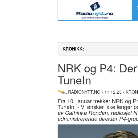
KRONIKK:
NRK og P4: Derfo
TuneIn
RADIONYTT.NO - 11.12.23 - KRON
Fra 10. januar trekker NRK og P4
TuneIn. - Vi ønsker ikke lenger 
av Cathinka Rondan, radiosjef N
administrerende direktør P4-gru