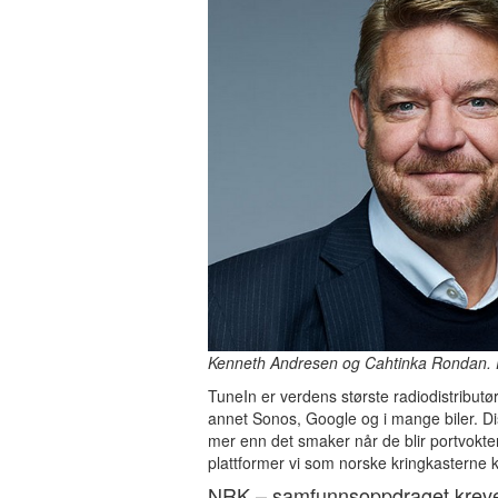
Kenneth Andresen og Cahtinka Rondan. 
TuneIn er verdens største radiodistributø
annet Sonos, Google og i mange biler. Dist
mer enn det smaker når de blir portvokte
plattformer vi som norske kringkasterne ko
NRK – samfunnsoppdraget kreve