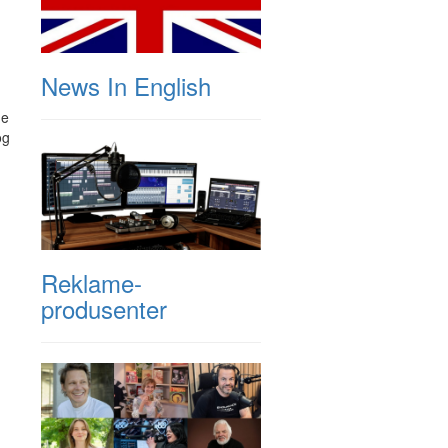
News In English
de
og
Reklame-
produsenter