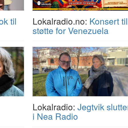
k til
Lokalradio.no:
Konsert til
støtte for Venezuela
Lokalradio:
Jegtvik slutte
i Nea Radio