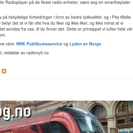
iativ Radioplayer på de fleste radio-enheter, være seg en smarthøytaler
y på betydelige forbedringer i form av bedre lydkvalitet, og i P4s tilfelle
yr det at vi får vite hva du liker og ikke liker, og ikke minst at vi
et sendes fra oss, til du finner det. Dette er prinsippet vi tufter hele vår
 om.
ene våre:
NRK Publikumsservice
og
Lyden av Norge
, redaktør av radionytt.no
: