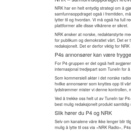
NRK har en helt entydig strategi om å gj
samfunnsoppdraget også i fremtiden, må N
lytter til og hvordan. Vi må også ha full r
plattformer alle disse vilkårene er sikret.
NRK ønsker at norske, redaktørstyrte medi
for publikum og demokratiet vårt. Det er
redaksjonelt. Det er derfor viktig for NR
P4s annonsører kan være trygg
For P4-gruppen er det også helt avgjørend
internasjonal tredjepart som TuneIn for å 
Som kommersiell aktør i det norske radiom
hvilke annonsører som knyttes opp til vå
lydstrømmer mister vi denne kontrollen, 
Ved å trekke oss helt ut av TuneIn tar P4-
best mulig redaksjonelt produkt samtidig
Slik hører du P4 og NRK
Selv om kanalene våre ikke lenger blir tilg
mulig å lytte til oss via «NRK Radio», P