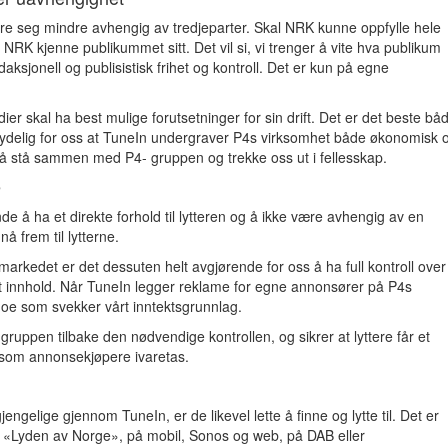
øre seg mindre avhengig av tredjeparter. Skal NRK kunne oppfylle hele
RK kjenne publikummet sitt. Det vil si, vi trenger å vite hva publikum
edaksjonell og publisistisk frihet og kontroll. Det er kun på egne
er skal ha best mulige forutsetninger for sin drift. Det er det beste bå
 tydelig for oss at TuneIn undergraver P4s virksomhet både økonomisk 
K å stå sammen med P4- gruppen og trekke oss ut i fellesskap.
e
e å ha et direkte forhold til lytteren og å ikke være avhengig av en
nå frem til lytterne.
arkedet er det dessuten helt avgjørende for oss å ha full kontroll over
rt innhold. Når TuneIn legger reklame for egne annonsører på P4s
noe som svekker vårt inntektsgrunnlag.
gruppen tilbake den nødvendige kontrollen, og sikrer at lyttere får et
 som annonsekjøpere ivaretas.
jengelige gjennom TuneIn, er de likevel lette å finne og lytte til. Det er
4s «Lyden av Norge», på mobil, Sonos og web, på DAB eller