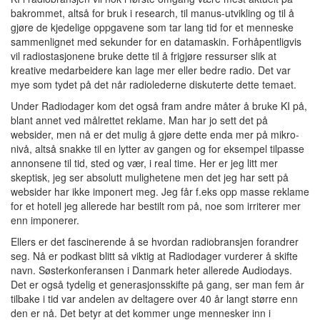
bakrommet, altså for bruk i research, til manus-utvikling og til å
gjøre de kjedelige oppgavene som tar lang tid for et menneske
sammenlignet med sekunder for en datamaskin. Forhåpentligvis
vil radiostasjonene bruke dette til å frigjøre ressurser slik at
kreative medarbeidere kan lage mer eller bedre radio. Det var
mye som tydet på det når radiolederne diskuterte dette temaet.
Under Radiodager kom det også fram andre måter å bruke KI på,
blant annet ved målrettet reklame. Man har jo sett det på
websider, men nå er det mulig å gjøre dette enda mer på mikro-
nivå, altså snakke til en lytter av gangen og for eksempel tilpasse
annonsene til tid, sted og vær, i real time. Her er jeg litt mer
skeptisk, jeg ser absolutt mulighetene men det jeg har sett på
websider har ikke imponert meg. Jeg får f.eks opp masse reklame
for et hotell jeg allerede har bestilt rom på, noe som irriterer mer
enn imponerer.
Ellers er det fascinerende å se hvordan radiobransjen forandrer
seg. Nå er podkast blitt så viktig at Radiodager vurderer å skifte
navn. Søsterkonferansen i Danmark heter allerede Audiodays.
Det er også tydelig et generasjonsskifte på gang, ser man fem år
tilbake i tid var andelen av deltagere over 40 år langt større enn
den er nå. Det betyr at det kommer unge mennesker inn i