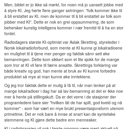
Men, bildet er jo ikke så mørkt, for noen må jo uansett jobbe med
å styre KI. Jeg hørte flere ganger setningen: "folk kommer ikke til
å bli erstattet av KI, men de kommer til å bli erstattet av folk som
jobber med KI". Dette er nok en grei oppsummering, de som
behersker kunstig intelligens kommer i nær fremtid til å ha en stor
fordel.
Radiodagers største KI-optimist var Aslak Skretting, styreleder i
Norsk lokalradioforbund, som mente at KI kunne gi lokalradioene
en mulighet til å tjene mer penger og faktisk sånn sett øke
bemanningen. Dette kom sikkert som et lite sjokk for de mange
som tror at KI vil føre til færre ansatte. Skrettings forklaring var
både kreativ og god, han mente at bruk av KI kunne forbedre
produktet så mye at man kunne øke inntektene.
Og jeg tror faktisk dette er mulig å få til, når man tenker på at
mange lokalradioer i dag har så lav bemanning at det er ikke noe
mer å hente på stillingskutt. Da er det verre i de stasjoner der
programledere bare sier "hvilken låt de har spilt, god kveld og nå
kommer" - som har vært en mye brukt presentasjonsform utenom
primetime. Det er nok bare å innse at snart kan de syntetiske
stemmene og KI gjøre dette bedre enn mennesker.
KI i radiobransjen vil nok i første omgang være mest aktuelt på