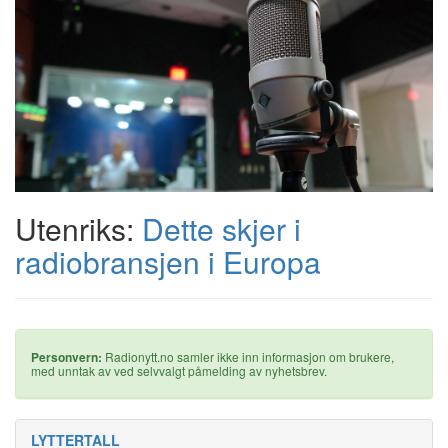
Utenriks:
Dette skjer i
radiobransjen i Europa
Personvern:
Radionytt.no samler ikke inn informasjon om brukere,
med unntak av ved selvvalgt påmelding av nyhetsbrev.
LYTTERTALL