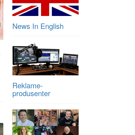
News In English
.
Reklame-
produsenter