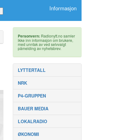
Informasjon
Personvern:
Radionytt.no samler
ikke inn informasjon om brukere,
med unntak av ved selvvalgt
påmelding av nyhetsbrev.
LYTTERTALL
NRK
P4-GRUPPEN
BAUER MEDIA
LOKALRADIO
ØKONOMI