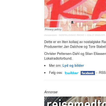
christerdahl
·
NOSTALGISKE RADIO 1 OSLO JINGLER
Dette er en liten kollasj av nostalgiske 
Produsenter Jan Dalchow og Tore Stabell
Christer Pettersen-Dahl og Stian Eliassen
Lokalradioforbund.
Mer om:
Lyd og bilder
Følg oss:
- RSS
Annonse