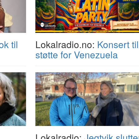
k til
Lokalradio.no:
Konsert til
støtte for Venezuela
Lokalradio:
Jegtvik slutte