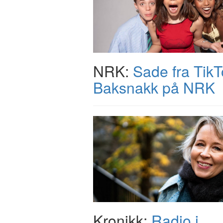
NRK:
Sade fra TikTo
Baksnakk på NRK
Kronikk:
Radio i