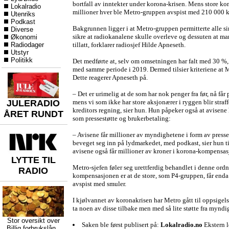
bortfall av inntekter under korona-krisen. Mens store 
Lokalradio
millioner hver ble Metro-gruppen avspist med 210 000 k
Utenriks
Podkast
Bakgrunnen ligger i at Metro-gruppen permitterte alle sine
Diverse
sikre at radiokanalene skulle overleve og dessuten at man
Økonomi
Radiodager
tillatt, forklarer radiosjef Hilde Apneseth.
Utstyr
Politikk
Det medførte at, selv om omsetningen har falt med 30 %, 
med samme periode i 2019. Dermed tilsier kriteriene at Met
Dette reagerer Apneseth på.
– Det er urimelig at de som har nok penger fra før, nå får 
JULERADIO
mens vi som ikke har store aksjonærer i ryggen blir straffe
kreditors regning, sier hun. Hun påpeker også at avisene 
ÅRET RUNDT
som pressestøtte og brukerbetaling:
– Avisene får millioner av myndighetene i form av press
beveget seg inn på lydmarkedet, med podkast, sier hun til
avisene også får millioner av kroner i korona-kompensas
LYTTE TIL
Metro-sjefen føler seg urettferdig behandlet i denne ordn
RADIO
kompensasjonen er at de store, som P4-gruppen, får enda 
avspist med smuler.
I kjølvannet av koronakrisen har Metro gått til oppsigel
ta noen av disse tilbake men med så lite støtte fra myndi
Stor oversikt over
Saken ble først publisert på:
Lokalradio.no
Ekstern 
Billig forbrukslån
,,