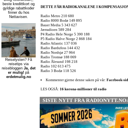
beste kredittkort
og
DETTE FÅR RADIOKANALENE I KOMPENSASJON
gyldige rabattkoder
finner du hos
Radio Metro 210 680
Nettavisen.
Radio 8000 Bodø 149 895
Bauer Media 5 343 627
Jærradioen 589 284
P4 Radio Hele Norge 5 390 188
P5 Radio Halve Norge 2 868 184
Radio Atlantic 137 036
Radio Bardufoss 144 432
Radio Nordsjø 27 964
Radio Tromsø 188 069
Reiselysten? Få
Radio Ålesund 198 218
reisetips via
Radio 102 613 475
reisebloggen
Ja, det
Radio 3 Bodø 118 526
er mulig!
på
erdetmulig.no
Kommenter gjerne denne saken på vår:
Facebook-sid
LES OGSÅ:
16 korona-millioner til radio
SISTE NYTT FRA RADIONYTT.NO: