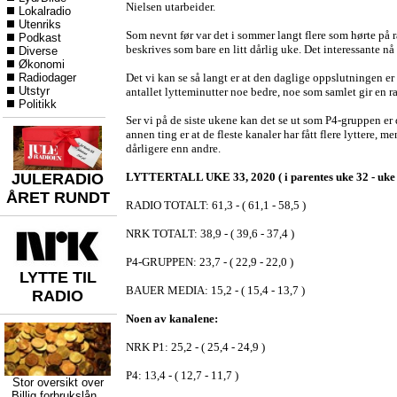
Nielsen utarbeider.
Lokalradio
Utenriks
Som nevnt før var det i sommer langt flere som hørte på
Podkast
beskrives som bare en litt dårlig uke. Det interessante nå 
Diverse
Økonomi
Radiodager
Det vi kan se så langt er at den daglige oppslutningen e
Utstyr
antallet lytteminutter noe bedre, noe som samlet gir en 
Politikk
Ser vi på de siste ukene kan det se ut som P4-gruppen er 
annen ting er at de fleste kanaler har fått flere lyttere, 
dårligere enn andre.
JULERADIO
LYTTERTALL UKE 33, 2020 ( i parentes uke 32 - uke 3
ÅRET RUNDT
RADIO TOTALT: 61,3 - ( 61,1 - 58,5 )
NRK TOTALT: 38,9 - ( 39,6 - 37,4 )
P4-GRUPPEN: 23,7 - ( 22,9 - 22,0 )
LYTTE TIL
BAUER MEDIA: 15,2 - ( 15,4 - 13,7 )
RADIO
Noen av kanalene:
NRK P1: 25,2 - ( 25,4 - 24,9 )
P4: 13,4 - ( 12,7 - 11,7 )
Stor oversikt over
Billig forbrukslån
,,