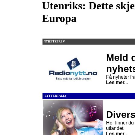
Utenriks:
Dette skje
Europa
NYHETSBREV:
Meld d
nyhet
Få nyheter fra
Les mer...
LYTTERTALL:
Divers
Her finner du l
utlandet.
Les mer...