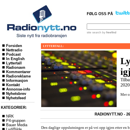
FØLG OSS PÅ
site search
by
freefind
Forsiden
LYTTERTALL:
Nettradio
Podcast
Ly
In English
Lyttertall
Radionavn
ig
Kommentarer
Radioreklame
Tilba
Informasjon
2020
Kontakt
Annonse-info
Nyhetsbrev
Mer 
Nyhetsfeed
KATEGORIER:
RADIONYTT.NO - 26
NRK
P4-gruppen
Bauer Media
Den daglige oppslutningen er på vei opp igjen etter en 
Lyd/Bilde