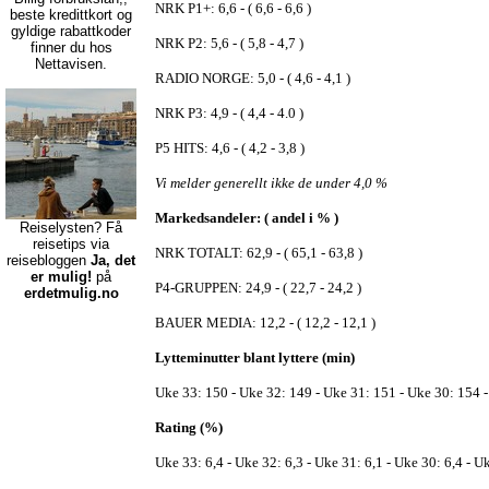
NRK P1+: 6,6 - ( 6,6 - 6,6 )
beste kredittkort
og
gyldige rabattkoder
NRK P2: 5,6 - ( 5,8 - 4,7 )
finner du hos
Nettavisen.
RADIO NORGE: 5,0 - ( 4,6 - 4,1 )
NRK P3: 4,9 - ( 4,4 - 4.0 )
P5 HITS: 4,6 - ( 4,2 - 3,8 )
Vi melder generellt ikke de under 4,0 %
Markedsandeler: ( andel i % )
Reiselysten? Få
reisetips via
NRK TOTALT: 62,9 - ( 65,1 - 63,8 )
reisebloggen
Ja, det
er mulig!
på
P4-GRUPPEN: 24,9 - ( 22,7 - 24,2 )
erdetmulig.no
BAUER MEDIA: 12,2 - ( 12,2 - 12,1 )
Lytteminutter blant lyttere (min)
Uke 33: 150 - Uke 32: 149 - Uke 31: 151 - Uke 30: 154 
Rating (%)
Uke 33: 6,4 - Uke 32: 6,3 - Uke 31: 6,1 - Uke 30: 6,4 - U