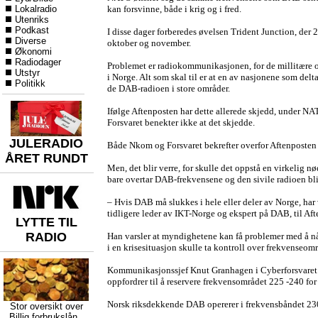
Lokalradio
kan forsvinne, både i krig og i fred.
Utenriks
Podkast
I disse dager forberedes øvelsen Trident Junction, der
Diverse
oktober og november.
Økonomi
Radiodager
Problemet er radiokommunikasjonen, for de millitære 
Utstyr
i Norge. Alt som skal til er at en av nasjonene som del
Politikk
de DAB-radioen i store områder.
Ifølge Aftenposten har dette allerede skjedd, under N
Forsvaret benekter ikke at det skjedde.
JULERADIO
Både Nkom og Forsvaret bekrefter overfor Aftenposten a
ÅRET RUNDT
Men, det blir verre, for skulle det oppstå en virkelig n
bare overtar DAB-frekvensene og den sivile radioen blir
– Hvis DAB må slukkes i hele eller deler av Norge, har 
tidligere leder av IKT-Norge og ekspert på DAB, til Af
LYTTE TIL
RADIO
Han varsler at myndighetene kan få problemer med å nå
i en krisesituasjon skulle ta kontroll over frekvenseomr
Kommunikasjonssjef Knut Granhagen i Cyberforsvaret b
oppfordrer til å reservere frekvensområdet 225 -240 fo
Norsk riksdekkende DAB opererer i frekvensbåndet 2
Stor oversikt over
Billig forbrukslån
,,