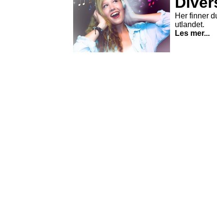
Divers
Her finner du
utlandet.
Les mer...