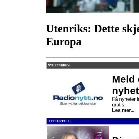
Utenriks:
Dette skj
Europa
NYHETSBREV:
Meld 
nyhet
Få nyheter fr
gratis.
Les mer...
LYTTERTALL: