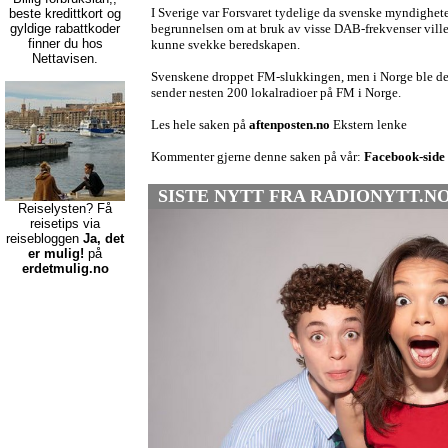
I Sverige var Forsvaret tydelige da svenske myndighet
beste kredittkort
og
gyldige rabattkoder
begrunnelsen om at bruk av visse DAB-frekvenser vill
finner du hos
kunne svekke beredskapen.
Nettavisen.
Svenskene droppet FM-slukkingen, men i Norge ble det 
sender nesten 200 lokalradioer på FM i Norge.
Les hele saken på
aftenposten.no
Ekstern lenke
Kommenter gjerne denne saken på vår:
Facebook-side
SISTE NYTT FRA RADIONYTT.NO
Reiselysten? Få
reisetips via
reisebloggen
Ja, det
er mulig!
på
erdetmulig.no