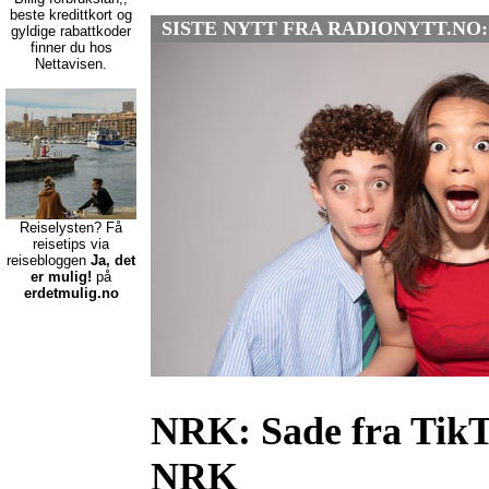
beste kredittkort
og
SISTE NYTT FRA RADIONYTT.NO:
gyldige rabattkoder
finner du hos
Nettavisen.
Reiselysten? Få
reisetips via
reisebloggen
Ja, det
er mulig!
på
erdetmulig.no
NRK:
Sade fra Tik
NRK