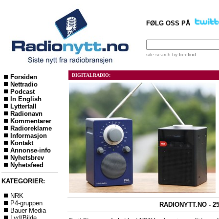
FØLG OSS PÅ
site search
by
freefind
DIGITALRADIO:
Forsiden
Nettradio
Podcast
In English
Lyttertall
Radionavn
Kommentarer
Radioreklame
Informasjon
Kontakt
Annonse-info
Nyhetsbrev
Nyhetsfeed
KATEGORIER:
NRK
P4-gruppen
RADIONYTT.NO - 25
Bauer Media
Lyd/Bilde