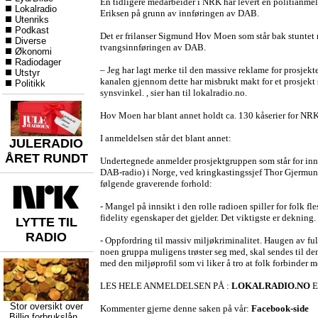
En tidligere medarbeider i NRK har levert en politianm
Lokalradio
Eriksen på grunn av innføringen av DAB.
Utenriks
Podkast
Det er frilanser Sigmund Hov Moen som står bak stunte
Diverse
tvangsinnføringen av DAB.
Økonomi
Radiodager
– Jeg har lagt merke til den massive reklame for prosjek
Utstyr
kanalen gjennom dette har misbrukt makt for et prosjekt s
Politikk
synsvinkel. , sier han til lokalradio.no.
Hov Moen har blant annet holdt ca. 130 kåserier for NRK
I anmeldelsen står det blant annet:
JULERADIO
ÅRET RUNDT
Undertegnede anmelder prosjektgruppen som står for inn
DAB-radio) i Norge, ved kringkastingssjef Thor Gjermund
følgende graverende forhold:
- Mangel på innsikt i den rolle radioen spiller for folk fle
fidelity egenskaper det gjelder. Det viktigste er dekning.
LYTTE TIL
RADIO
- Oppfordring til massiv miljøkriminalitet. Haugen av ful
noen gruppa muligens trøster seg med, skal sendes til de
med den miljøprofil som vi liker å tro at folk forbinder 
LES HELE ANMELDELSEN PÅ :
LOKALRADIO.NO
E
Stor oversikt over
Kommenter gjerne denne saken på vår:
Facebook-side
Billig forbrukslån
,,