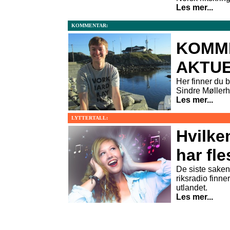
Les mer...
KOMMENTAR:
KOMM
AKTUE
Her finner du 
Sindre Møller
Les mer...
LYTTERTALL:
Hvilke
har fle
De siste sakene
riksradio finner
utlandet.
Les mer...