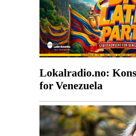
Lokalradio.no:
Konse
for Venezuela