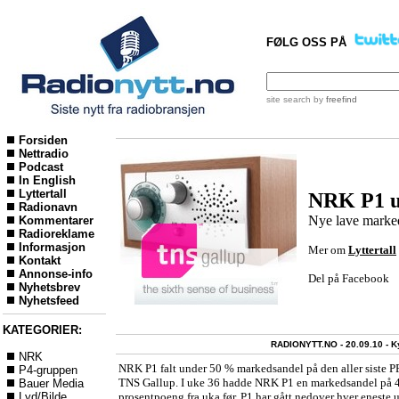
FØLG OSS PÅ
site search
by
freefind
Forsiden
Nettradio
Podcast
In English
Lyttertall
NRK P1 u
Radionavn
Nye lave marke
Kommentarer
Radioreklame
Informasjon
Mer om
Lyttertall
Kontakt
Annonse-info
Del på Facebook
Nyhetsbrev
Nyhetsfeed
KATEGORIER:
RADIONYTT.NO - 20.09.10 -
K
NRK
NRK P1 falt under 50 % markedsandel på den aller siste P
P4-gruppen
TNS Gallup. I uke 36 hadde NRK P1 en markedsandel på 4
Bauer Media
Lyd/Bilde
prosentpoeng fra uka før. P1 har gått nedover hver eneste 