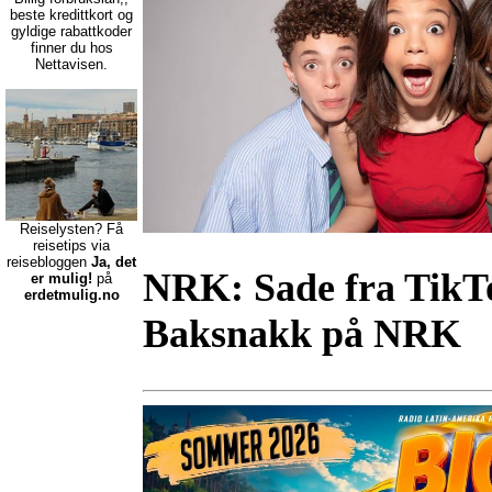
beste kredittkort
og
gyldige rabattkoder
finner du hos
Nettavisen.
Reiselysten? Få
reisetips via
reisebloggen
Ja, det
NRK:
Sade fra TikTo
er mulig!
på
erdetmulig.no
Baksnakk på NRK