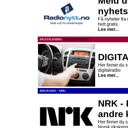
Meld d
nyhets
Få nyheter fra 
helt gratis.
Les mer...
DIGITALRADIO:
TIL KATEGORIEN
DIGIT
Her finner du 
digitalradio
Les mer...
RIKSRADIO - NRK:
NRK - 
andre 
Her finner du s
Norsk rikskrin