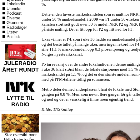
Lokalradio
%.
Utenriks
Podkast
Dette er den laveste markedsandelen som er målt for NRK P1
Diverse
under 50 % markedsandel, i 2009 var P1 under 50-streken i 
Økonomi
kanalen stort sett godt over 50 % andel. NRK P2 og NRK P
Radiodager
på siste måling. Det er litt opp for P2 og litt ned for P3.
Utstyr
Politikk
Ukas vinner er P4, som i uke 36 hadde en markedsandel på
og det beste tallet på mange uker, men ingen rekord for P
sine 11,1 % markedsandel, opp 0,3 prosentpoeng og tredj
Norges nyeste rikskanal.
JULERADIO
P5 tar revansj over de andre lokalradioene i denne måling
ÅRET RUNDT
i uke 36 klart størst blant de lokale stasjonene med 1.5 
markedsandel på 1,1 %, og det er den største andelen som e
med på PPM-tallene tidlig på sommeren.
Metro deler dermed andreplassen blant de lokale med Stor
gangen på 0,8 %. Men, som nevnt flere ganger før går talle
LYTTE TIL
og ned og det er vanskelig å finne noen egentlig trend.
RADIO
Kilde: TNS Gallup
Stor oversikt over
Billig forbrukslån
,,