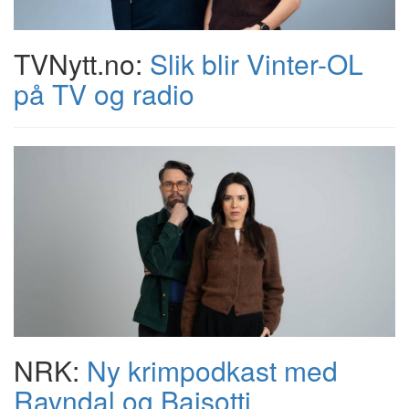
TVNytt.no:
Slik blir Vinter-OL
på TV og radio
NRK:
Ny krimpodkast med
Ravndal og Baisotti