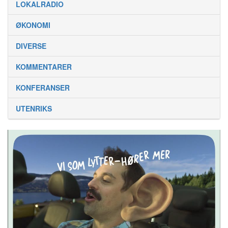
LOKALRADIO
ØKONOMI
DIVERSE
KOMMENTARER
KONFERANSER
UTENRIKS