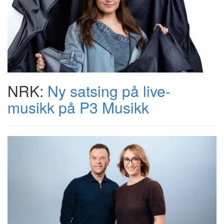
NRK:
Ny satsing på live-
musikk på P3 Musikk