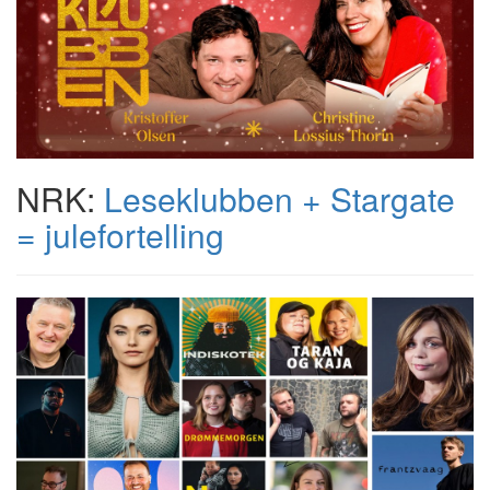
NRK:
Leseklubben + Stargate
= julefortelling