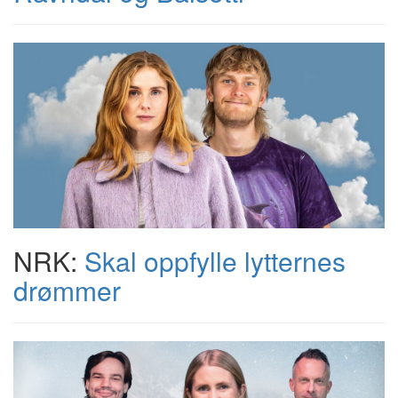
NRK:
Skal oppfylle lytternes
drømmer