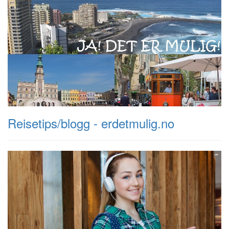
Reisetips/blogg - erdetmulig.no