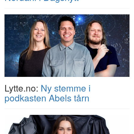
Lytte.no:
Ny stemme i
podkasten Abels tårn