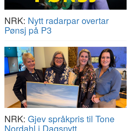
NRK:
Nytt radarpar overtar
Pønsj på P3
NRK:
Gjev språkpris til Tone
Nordahl i Dagsnytt