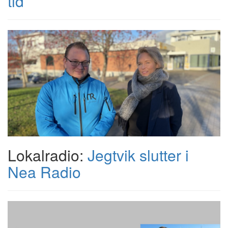
tid
Lokalradio:
Jegtvik slutter i
Nea Radio