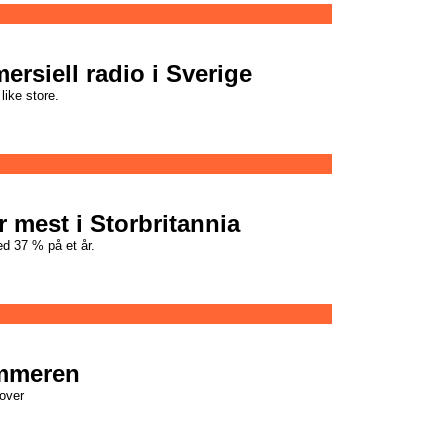
rsiell radio i Sverige
ike store.
r mest i Storbritannia
ed 37 % på et år.
ommeren
over