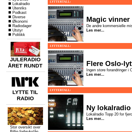
LYTTERTALL:
Lokalradio
Utenriks
Podkast
Diverse
Magic vinner
Økonomi
Radiodager
De andre kommersielle mist
Utstyr
Les mer...
Politikk
LYTTERTALL:
JULERADIO
Flere Oslo-ly
ÅRET RUNDT
Ingen store forandringer i
Les mer...
LYTTERTALL:
LYTTE TIL
RADIO
Ny lokalradio
Lokalradio Topp 20 for fjer
Les mer...
Stor oversikt over
Billig forbrukslån
,,