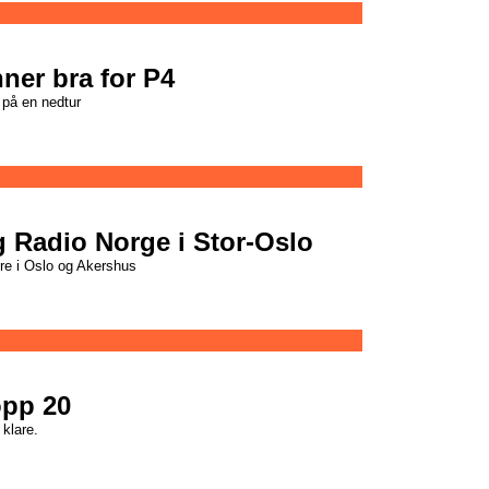
ner bra for P4
på en nedtur
 Radio Norge i Stor-Oslo
re i Oslo og Akershus
opp 20
 klare.