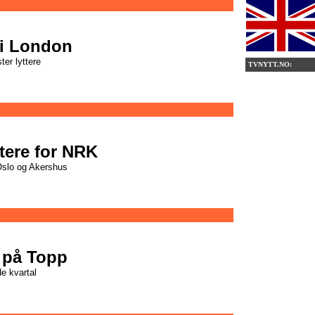
 i London
er lyttere
TVNYTT.NO:
ttere for NRK
 Oslo og Akershus
 på Topp
de kvartal