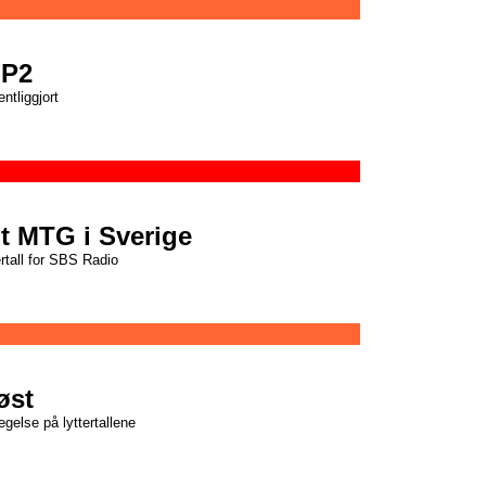
 P2
entliggjort
t MTG i Sverige
ertall for SBS Radio
øst
gelse på lyttertallene