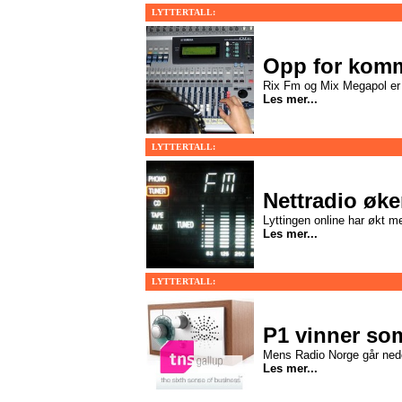
LYTTERTALL:
Opp for komme
Rix Fm og Mix Megapol er l
Les mer...
LYTTERTALL:
Nettradio øke
Lyttingen online har økt m
Les mer...
LYTTERTALL:
P1 vinner s
Mens Radio Norge går ned
Les mer...