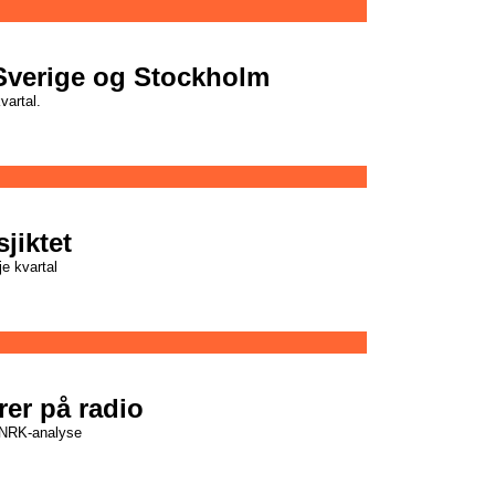
r Sverige og Stockholm
kvartal.
sjiktet
je kvartal
rer på radio
e NRK-analyse