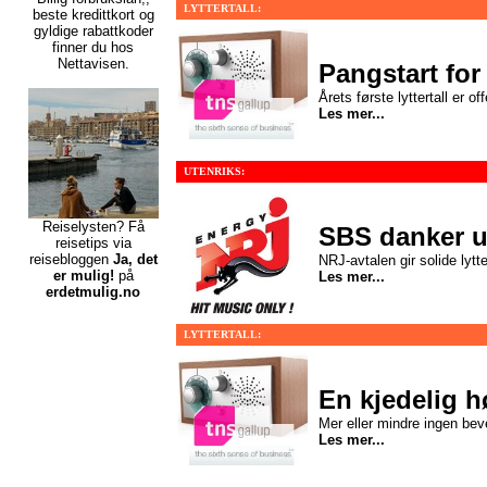
LYTTERTALL:
beste kredittkort
og
gyldige rabattkoder
finner du hos
Nettavisen.
Pangstart for
Årets første lyttertall er off
Les mer...
UTENRIKS:
Reiselysten? Få
SBS danker u
reisetips via
reisebloggen
Ja, det
NRJ-avtalen gir solide lytt
er mulig!
på
Les mer...
erdetmulig.no
LYTTERTALL:
En kjedelig h
Mer eller mindre ingen beve
Les mer...