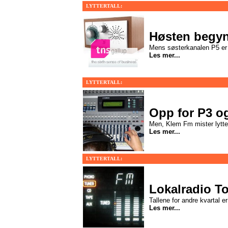
LYTTERTALL:
Høsten begyn
Mens søsterkanalen P5 er 
Les mer...
LYTTERTALL:
Opp for P3 og
Men, Klem Fm mister lytte
Les mer...
LYTTERTALL:
Lokalradio T
Tallene for andre kvartal er
Les mer...