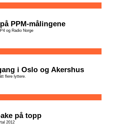
e på PPM-målingene
P4 og Radio Norge
gang i Oslo og Akershus
t flere lyttere.
bake på topp
rtal 2012