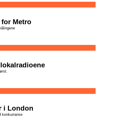
for Metro
ålingene
 lokalradioene
ørst.
r i London
rd konkurranse