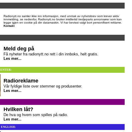
Radionytt.no samler ikke inn informasjon, med unntak av nyhetsbrev som krever aktiv
innmelding, se nedenfor. Radionytt.no bruker imidlertid tredjeparts annonsører som kan
legge igjen en cookie på din datamaskin. Vi har bevisst valgt bort personifisert reklame.
Kontakt
Meld deg på
Få nyheter fra radionytt.no rett i din innboks, helt gratis.
Les mer...
ENTER:
Radioreklame
Vår fyldige liste over stemmer og produsenter.
Les mer...
Hvilken låt?
De hva og hvem som spilles på radio.
Les mer...
 ENGLISH: