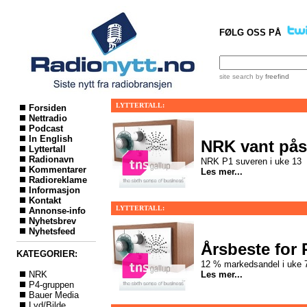
FØLG OSS PÅ
site search
by
freefind
LYTTERTALL:
Forsiden
Nettradio
Podcast
In English
NRK vant på
Lyttertall
Radionavn
NRK P1 suveren i uke 13
Kommentarer
Les mer...
Radioreklame
Informasjon
Kontakt
LYTTERTALL:
Annonse-info
Nyhetsbrev
Nyhetsfeed
Årsbeste for
KATEGORIER:
12 % markedsandel i uke 
NRK
Les mer...
P4-gruppen
Bauer Media
Lyd/Bilde