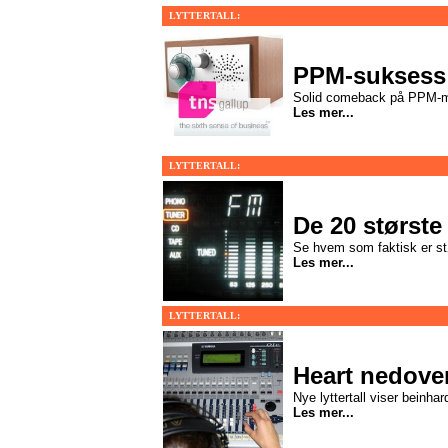
LYTTERTALL:
PPM-suksess 
Solid comeback på PPM-m
Les mer...
LYTTERTALL:
De 20 største
Se hvem som faktisk er st
Les mer...
LYTTERTALL:
Heart nedove
Nye lyttertall viser beinha
Les mer...